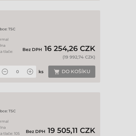
bce:
TSC
ermal
álna
16 254,26 CZK
Bez DPH
a tlače:
(
19 992,74 CZK
)
DO KOŠÍKU
ks
bce:
TSC
ermal
álna
19 505,11 CZK
Bez DPH
a tlače: 105