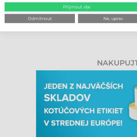
Přijmout vše
Odmítnout
Ne, uprav
NAKUPUJTE