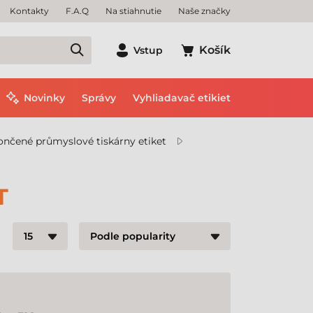
Kontakty
F.A.Q
Na stiahnutie
Naše značky
Košík
Vstup
Novinky
Správy
Vyhliadavač etikiet
nčené průmyslové tiskárny etiket
T