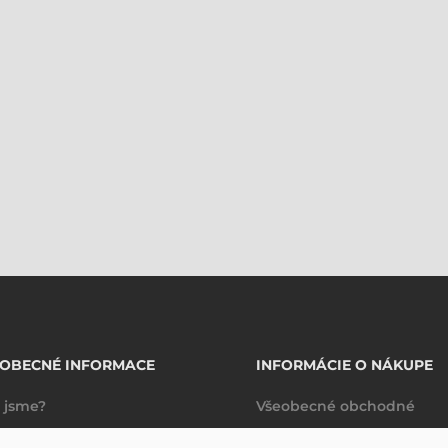
EOBECNÉ INFORMACE
INFORMÁCIE O NÁKUPE
 jsme?
Všeobecné obchodné
takty
podmienky