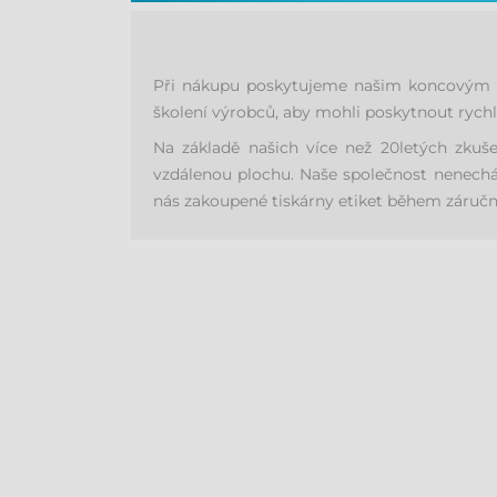
Při nákupu poskytujeme našim koncovým zá
školení výrobců, aby mohli poskytnout rychl
Na základě našich více než 20letých zkuš
vzdálenou plochu. Naše společnost nenechá 
nás zakoupené tiskárny etiket během záruční