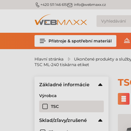
m_phone
m_email
+420 511 146 615
info@webmaxx.cz
Přístroje & spotřební materiál
Hlavní stránka
Ukončené produkty a služb
TSC ML-240 tiskárna etiket
TS
Základné informácie
Výrobca
TSC
Sklad/zľavy/zrušené