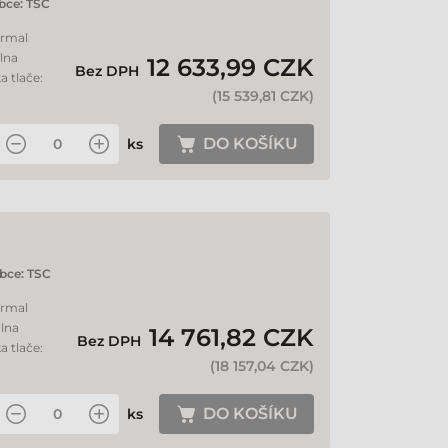
bce:
TSC
ermal
álna
12 633,99 CZK
Bez DPH
a tlače:
(
15 539,81 CZK
)
DO KOŠÍKU
ks
bce:
TSC
ermal
álna
14 761,82 CZK
Bez DPH
a tlače:
(
18 157,04 CZK
)
DO KOŠÍKU
ks