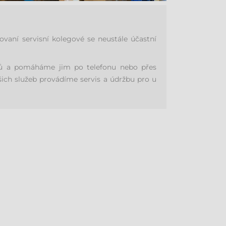
aní servisní kolegové se neustále účastní
níků a pomáháme jim po telefonu nebo přes
šich služeb provádíme servis a údržbu pro u