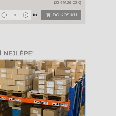
(
23 991,29 CZK
)
DO KOŠÍKU
ks
Í NEJLÉPE!