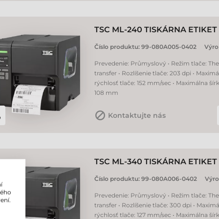
TSC ML-240 TISKÁRNA ETIKET
Číslo produktu:
99-080A005-0402
Výro
Prevedenie: Průmyslový • Režim tlače: Th
transfer • Rozlíšenie tlače: 203 dpi • Maxim
rýchlosť tlače: 152 mm/sec • Maximálna šírk
108 mm
Kontaktujte nás
TSC ML-340 TISKÁRNA ETIKET
Číslo produktu:
99-080A006-0402
Výro
í
lého
Prevedenie: Průmyslový • Režim tlače: Th
ení.
transfer • Rozlíšenie tlače: 300 dpi • Maxim
rýchlosť tlače: 127 mm/sec • Maximálna šírk