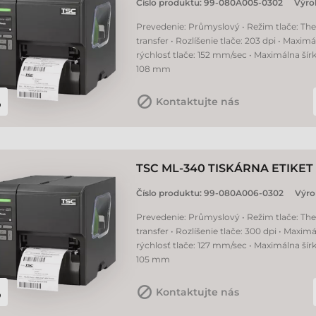
Číslo produktu:
99-080A005-0302
Výro
Prevedenie: Průmyslový • Režim tlače: Th
transfer • Rozlíšenie tlače: 203 dpi • Maxim
rýchlosť tlače: 152 mm/sec • Maximálna šírk
108 mm
Kontaktujte nás
TSC ML-340 TISKÁRNA ETIKET
Číslo produktu:
99-080A006-0302
Výro
Prevedenie: Průmyslový • Režim tlače: Th
transfer • Rozlíšenie tlače: 300 dpi • Maxim
rýchlosť tlače: 127 mm/sec • Maximálna šírk
105 mm
Kontaktujte nás