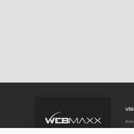
VŠ
Kdo
Kon