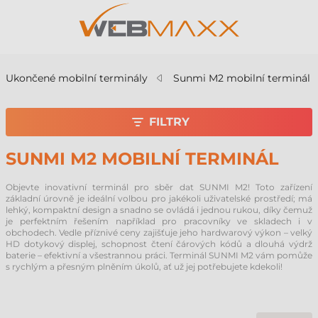
Ukončené mobilní terminály
Sunmi M2 mobilní terminál
FILTRY
SUNMI M2 MOBILNÍ TERMINÁL
Objevte inovativní terminál pro sběr dat SUNMI M2! Toto zařízení
základní úrovně je ideální volbou pro jakékoli uživatelské prostředí; má
lehký, kompaktní design a snadno se ovládá i jednou rukou, díky čemuž
je perfektním řešením například pro pracovníky ve skladech i v
obchodech. Vedle příznivé ceny zajišťuje jeho hardwarový výkon – velký
HD dotykový displej, schopnost čtení čárových kódů a dlouhá výdrž
baterie – efektivní a všestrannou práci. Terminál SUNMI M2 vám pomůže
s rychlým a přesným plněním úkolů, ať už jej potřebujete kdekoli!