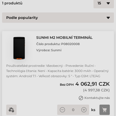
1
produktů
SUNMI M2 MOBILNÍ TERMINÁL
Číslo produktu:
P08020008
Výrobce:
Sunmi
Používateľské prostredie: Všeobecný • Prevedenie: Ruční •
Technológia čítania: Není • Kapacita batérie: 3000 mAh • Operačný
systém: Android 7.1 • Veľkosť obrazovky: 5 " • Typ GSM: LTE/4G
4 062,91 CZK
Bez DPH
(
4 997,38 CZK
)
Kontaktujte nás
ks