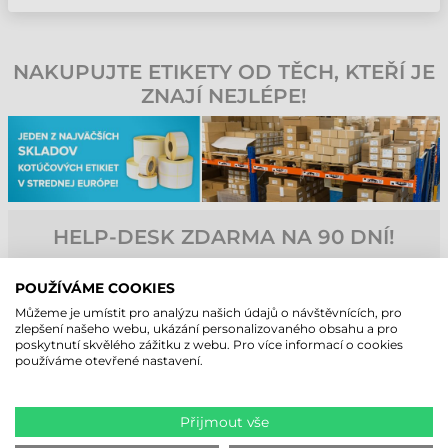
NAKUPUJTE ETIKETY OD TĚCH, KTEŘÍ JE
ZNAJÍ NEJLÉPE!
HELP-DESK ZDARMA NA 90 DNÍ!
Při nákupu poskytujeme našim koncovým zákazníkům
bezplatnou podporu po dobu 90 dní! Naši kvalifikovaní servisní
POUŽÍVÁME COOKIES
kolegové se neustále účastní školení výrobců, aby mohli
poskytnout rychlé a profesionální odpovědi na Vaše dotazy.
Můžeme je umístit pro analýzu našich údajů o návštěvnících, pro
zlepšení našeho webu, ukázání personalizovaného obsahu a pro
Na základě našich více než 20letých zkušeností se flexibilně
poskytnutí skvělého zážitku z webu. Pro více informací o cookies
přizpůsobujeme potřebám našich zákazníků a pomáháme jim po
používáme otevřené nastavení.
telefonu nebo přes vzdálenou plochu. Naše společnost nenechá
své zákazníky bez podpory ani po uplynutí 90 dní! V rámci našich
služeb provádíme servis a údržbu pro u nás zakoupené tiskárny
etiket během záruční i pozáruční doby!
Přijmout vše