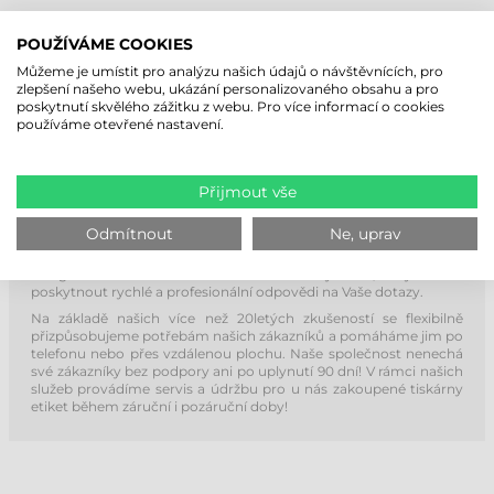
NAKUPUJTE ETIKETY OD TĚCH, KTEŘÍ JE
POUŽÍVÁME COOKIES
ZNAJÍ NEJLÉPE!
Můžeme je umístit pro analýzu našich údajů o návštěvnících, pro
zlepšení našeho webu, ukázání personalizovaného obsahu a pro
poskytnutí skvělého zážitku z webu. Pro více informací o cookies
používáme otevřené nastavení.
Přijmout vše
HELP-DESK ZDARMA NA 90 DNÍ!
Odmítnout
Ne, uprav
Při nákupu poskytujeme našim koncovým zákazníkům
bezplatnou podporu po dobu 90 dní! Naši kvalifikovaní servisní
kolegové se neustále účastní školení výrobců, aby mohli
poskytnout rychlé a profesionální odpovědi na Vaše dotazy.
Na základě našich více než 20letých zkušeností se flexibilně
přizpůsobujeme potřebám našich zákazníků a pomáháme jim po
telefonu nebo přes vzdálenou plochu. Naše společnost nenechá
své zákazníky bez podpory ani po uplynutí 90 dní! V rámci našich
služeb provádíme servis a údržbu pro u nás zakoupené tiskárny
etiket během záruční i pozáruční doby!