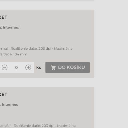
KET
e:
Intermec
rmal • Rozlíšenie tlače: 203 dpi • Maximálna
ka tlače: 104 mm
DO KOŠÍKU
ks
KET
:
Intermec
ansfer • Rozlíšenie tlače: 203 dpi • Maximálna