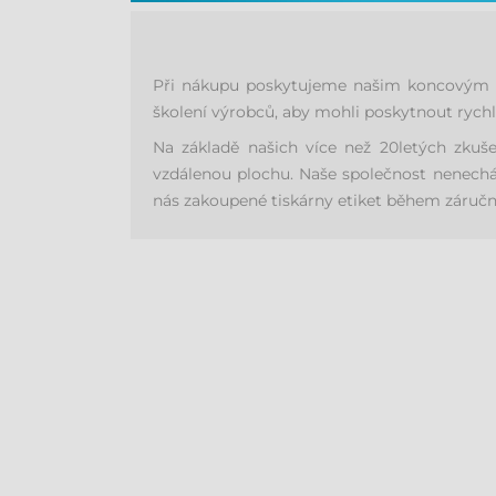
Při nákupu poskytujeme našim koncovým zá
školení výrobců, aby mohli poskytnout rychl
Na základě našich více než 20letých zkuš
vzdálenou plochu. Naše společnost nenechá 
nás zakoupené tiskárny etiket během záruční