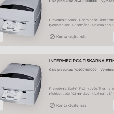
Číslo produktu:
PC4C01001000
Výrobce
Prevedenie: Stolní • Režim tlače: Direct the
rýchlosť tlače: 102 mm/sec • Maximálna šír
Kontaktujte nás
INTERMEC PC4 TISKÁRNA ETI
Číslo produktu:
PC4C01101000
Výrobce
Prevedenie: Stolní • Režim tlače: Thermal tr
rýchlosť tlače: 102 mm/sec • Maximálna šír
Kontaktujte nás