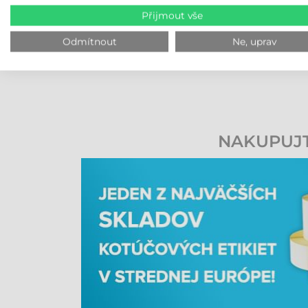
Přijmout vše
Odmítnout
Ne, uprav
NAKUPUJTE