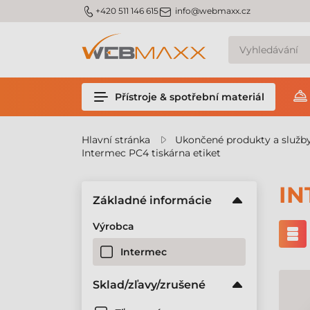
m_phone
m_email
+420 511 146 615
info@webmaxx.cz
Přístroje & spotřební materiál
Hlavní stránka
Ukončené produkty a služb
Intermec PC4 tiskárna etiket
IN
Základné informácie
Výrobca
Intermec
Sklad/zľavy/zrušené