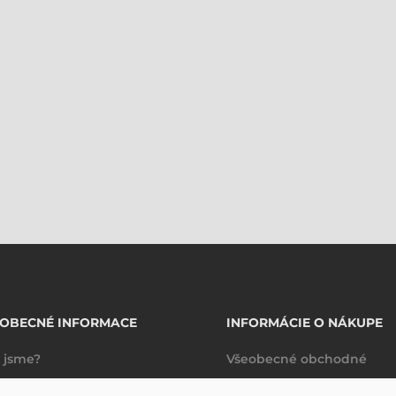
EOBECNÉ INFORMACE
INFORMÁCIE O NÁKUPE
 jsme?
Všeobecné obchodné
takty
podmienky