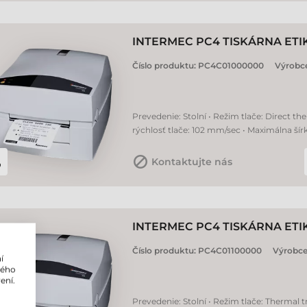
INTERMEC PC4 TISKÁRNA ETI
Číslo produktu:
PC4C01000000
Výrobc
Prevedenie: Stolní • Režim tlače: Direct the
rýchlosť tlače: 102 mm/sec • Maximálna šír
Kontaktujte nás
INTERMEC PC4 TISKÁRNA ETI
Číslo produktu:
PC4C01100000
Výrobce
í
lého
ení.
Prevedenie: Stolní • Režim tlače: Thermal tr