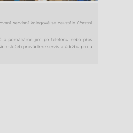
aní servisní kolegové se neustále účastní
níků a pomáháme jim po telefonu nebo přes
šich služeb provádíme servis a údržbu pro u