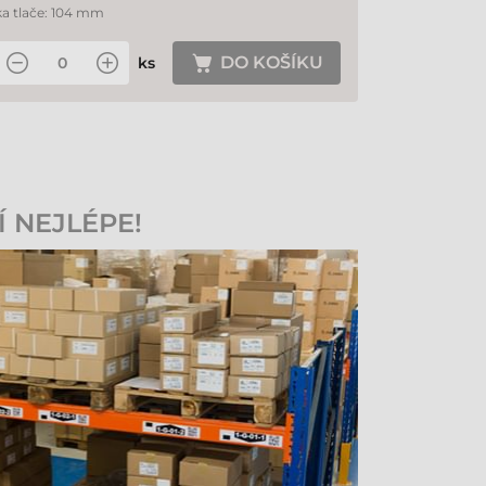
ka tlače: 104 mm
DO KOŠÍKU
ks
Í NEJLÉPE!