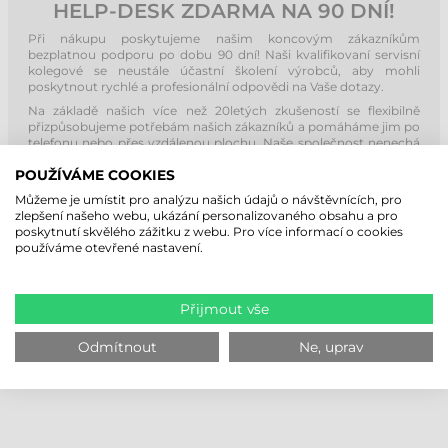
HELP-DESK ZDARMA NA 90 DNÍ!
Při nákupu poskytujeme našim koncovým zákazníkům
bezplatnou podporu po dobu 90 dní! Naši kvalifikovaní servisní
kolegové se neustále účastní školení výrobců, aby mohli
poskytnout rychlé a profesionální odpovědi na Vaše dotazy.
Na základě našich více než 20letých zkušeností se flexibilně
přizpůsobujeme potřebám našich zákazníků a pomáháme jim po
telefonu nebo přes vzdálenou plochu. Naše společnost nenechá
své zákazníky bez podpory ani po uplynutí 90 dní! V rámci našich
služeb provádíme servis a údržbu pro u nás zakoupené tiskárny
POUŽÍVÁME COOKIES
etiket během záruční i pozáruční doby!
Můžeme je umístit pro analýzu našich údajů o návštěvnících, pro
zlepšení našeho webu, ukázání personalizovaného obsahu a pro
poskytnutí skvělého zážitku z webu. Pro více informací o cookies
používáme otevřené nastavení.
Přijmout vše
Odmítnout
Ne, uprav