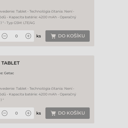
edenie: Tablet • Technológia čítania: Není •
ódů • Kapacita batérie: 4200 mAh • Operačný
1 " • Typ GSM: LTE/4G
DO KOŠÍKU
ks
Ý TABLET
e:
Getac
edenie: Tablet • Technológia čítania: Není •
ódů • Kapacita batérie: 4200 mAh • Operačný
1 "
DO KOŠÍKU
ks