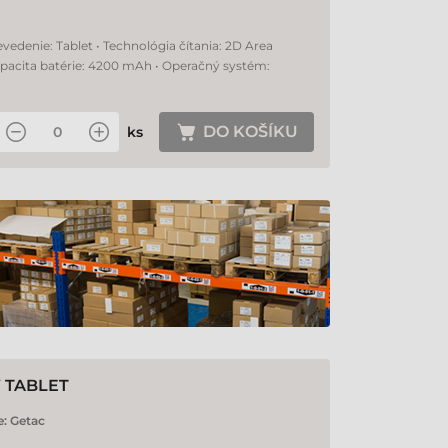
vedenie: Tablet • Technológia čítania: 2D Area
Kapacita batérie: 4200 mAh • Operačný systém:
DO KOŠÍKU
ks
Ý TABLET
e:
Getac