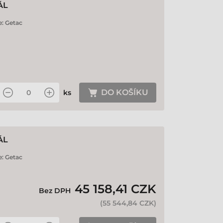
ÁL
e:
Getac
DO KOŠÍKU
ks
ÁL
e:
Getac
45 158,41 CZK
Bez DPH
(
55 544,84 CZK
)