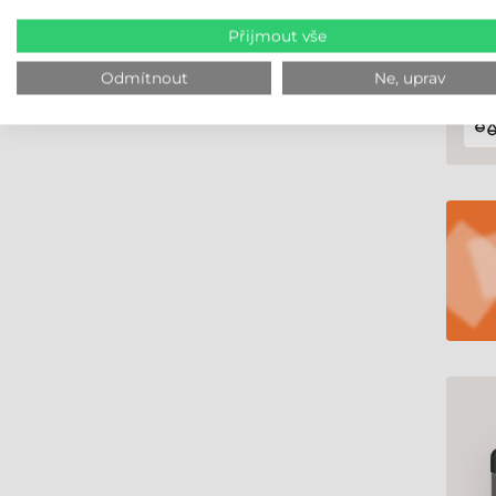
Přijmout vše
Odmítnout
Ne, uprav