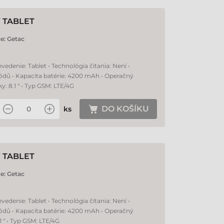
Ý TABLET
e:
Getac
edenie: Tablet • Technológia čítania: Není •
ódů • Kapacita batérie: 4200 mAh • Operačný
: 8.1 " • Typ GSM: LTE/4G
DO KOŠÍKU
ks
Ý TABLET
e:
Getac
edenie: Tablet • Technológia čítania: Není •
ódů • Kapacita batérie: 4200 mAh • Operačný
 " • Typ GSM: LTE/4G