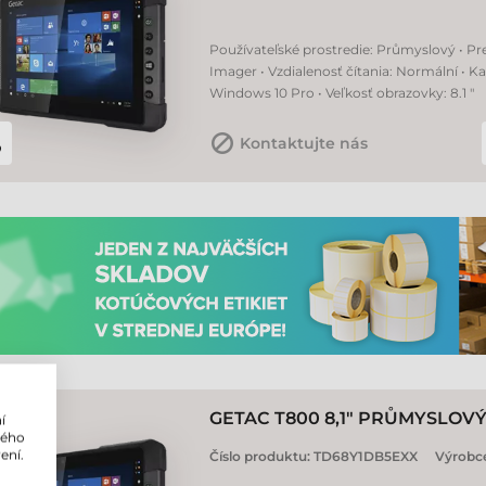
Používateľské prostredie: Průmyslový • Pre
Imager • Vzdialenosť čítania: Normální • 
Windows 10 Pro • Veľkosť obrazovky: 8.1 "
Kontaktujte nás
GETAC T800 8,1" PRŮMYSLOV
í
lého
ení.
Číslo produktu:
TD68Y1DB5EXX
Výrobc