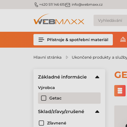
m_phone
m_email
+420 511 146 615
info@webmaxx.cz
Přístroje & spotřební materiál
Hlavní stránka
Ukončené produkty a služb
GE
Základné informácie
Výrobca
Getac
Sklad/zľavy/zrušené
Zľavnené