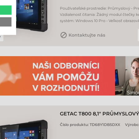
Používateľské prostredie: Průmyslový • Prev
Vzdialenosť čítania: Žádný modul čtečky k
systém: Windows 10 Pro • Veľkosť obrazovky
Kontaktujte nás
GETAC T800 8,1" PRŮMYSLOV
Číslo produktu:
TD68Y1DB5DXX
Výrobc