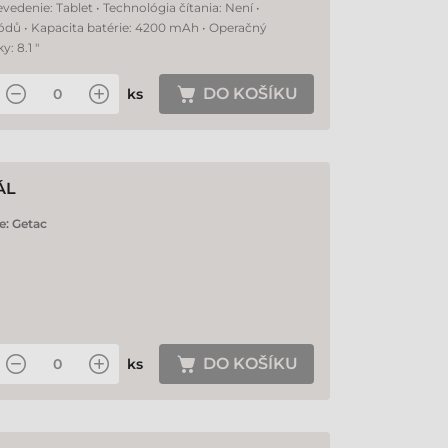
edenie: Tablet • Technológia čítania: Není •
ódů • Kapacita batérie: 4200 mAh • Operačný
: 8.1 "
DO KOŠÍKU
ks
ÁL
e:
Getac
DO KOŠÍKU
ks