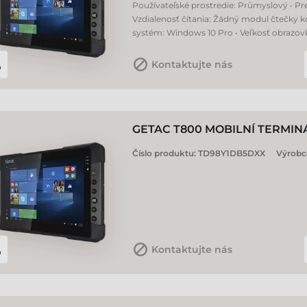
Používateľské prostredie: Průmyslový • Prev
Vzdialenosť čítania: Žádný modul čtečky k
systém: Windows 10 Pro • Veľkosť obrazovky
Kontaktujte nás
GETAC T800 MOBILNÍ TERMIN
Číslo produktu:
TD98Y1DB5DXX
Výrobc
Kontaktujte nás