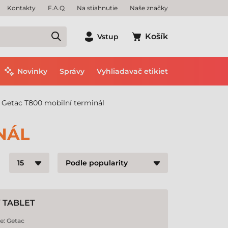
Kontakty
F.A.Q
Na stiahnutie
Naše značky
Košík
Vstup
Novinky
Správy
Vyhliadavač etikiet
Getac T800 mobilní terminál
NÁL
Ý TABLET
e:
Getac