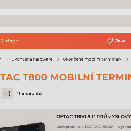
Služby
Zľava
y
Ukončená hardware
Ukončené mobilní terminály
TAC T800 MOBILNÍ TERMI
11
produktů
GETAC T800 8,1" PRŮMYSLOV
Číslo produktu:
TC28SADB5GXX
Výrobc