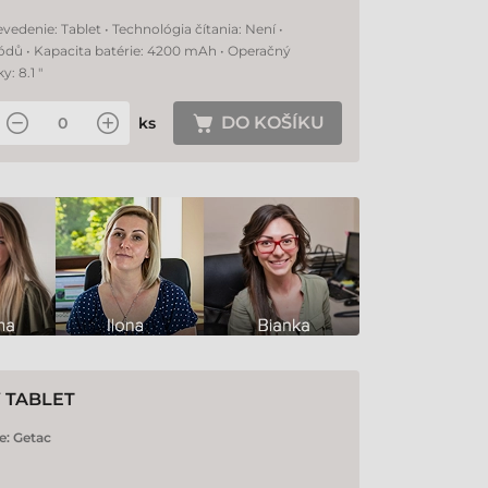
edenie: Tablet • Technológia čítania: Není •
ódů • Kapacita batérie: 4200 mAh • Operačný
: 8.1 "
DO KOŠÍKU
ks
Ý TABLET
e:
Getac