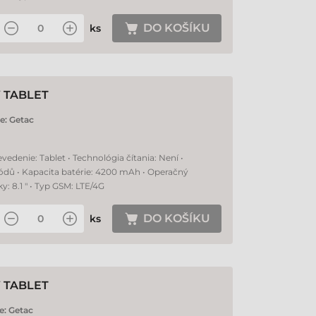
DO KOŠÍKU
ks
Ý TABLET
e:
Getac
edenie: Tablet • Technológia čítania: Není •
ódů • Kapacita batérie: 4200 mAh • Operačný
: 8.1 " • Typ GSM: LTE/4G
DO KOŠÍKU
ks
Ý TABLET
e:
Getac