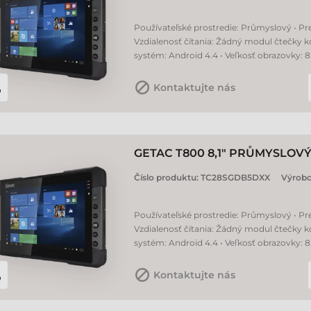
Používateľské prostredie: Průmyslový • Prev
Vzdialenosť čítania: Žádný modul čtečky k
systém: Android 4.4 • Veľkosť obrazovky: 8.
Kontaktujte nás
GETAC T800 8,1" PRŮMYSLOV
Číslo produktu:
TC28SGDB5DXX
Výrobc
Používateľské prostredie: Průmyslový • Prev
Vzdialenosť čítania: Žádný modul čtečky k
systém: Android 4.4 • Veľkosť obrazovky: 8.
Kontaktujte nás