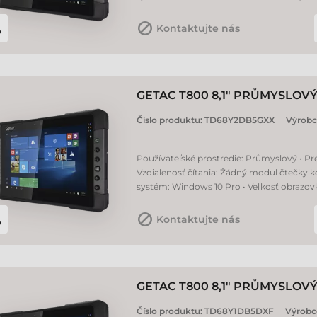
Kontaktujte nás
GETAC T800 8,1" PRŮMYSLOV
Číslo produktu:
TD68Y2DB5GXX
Výrobc
Používateľské prostredie: Průmyslový • Prev
Vzdialenosť čítania: Žádný modul čtečky k
systém: Windows 10 Pro • Veľkosť obrazovky
Kontaktujte nás
GETAC T800 8,1" PRŮMYSLOV
Číslo produktu:
TD68Y1DB5DXF
Výrobc