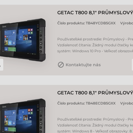
GETAC T800 8,1" PRŮMYSLOV
Číslo produktu:
TB48YCDB5GXX
Výrobc
Používateľské prostredie: Průmyslový • Prev
Vzdialenosť čítania: Žádný modul čtečky k
systém: Windows 10 Pro • Veľkosť obrazovky
Kontaktujte nás
GETAC T800 8,1" PRŮMYSLOV
Číslo produktu:
TB48ECDB5GXX
Výrobc
Používateľské prostredie: Průmyslový • Prev
Vzdialenosť čítania: Žádný modul čtečky k
systém: Windows 8 • Veľkosť obrazovky: 8.1