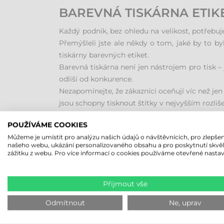
BAREVNÁ TISKÁRNA ETIK
Každý podnik, bez ohledu na velikost, potřebuje
Přemýšleli jste ale někdy o tom, jaké by to by
tiskárny barevných etiket.
Barevná tiskárna není jen nástrojem pro tisk –
odliší od konkurence.
Nezapomínejte, že zákazníci oceňují víc než je
jsou schopny tisknout štítky v nejvyšším rozliš
POUŽÍVÁME COOKIES
TISKÁRNY EPSON A PRIME
Můžeme je umístit pro analýzu našich údajů o návštěvnících, pro zlepšen
našeho webu, ukázání personalizovaného obsahu a pro poskytnutí skvě
Epson a Primera jsou dvě značky, které dominují
zážitku z webu. Pro více informací o cookies používáme otevřené nastav
které jsou ideální pro nízkoobjemový i velkoob
PROČ INVESTOVAT DO VLA
Přijmout vše
Výběr tiskárny závisí na vašich konkrétních 
Odmítnout
Ne, uprav
vlastního zařízení se rozhodně vyplatí.