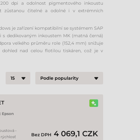
 1200 dpi a odolnost pigmentového inkoustu
xt zůstanou čitelné a odolné i v extrémních
ndows je zařízení kompatibilní se systémem SAP
erzi s dedikovaným inkoustem MK (matná černá)
dpora velkého průměru role (152,4 mm) snižuje
dohled nad celou flotilou tiskáren, což je v
ET
:
Epson
oustová •
4 069,1 CZK
Bez DPH
 rýchlosť