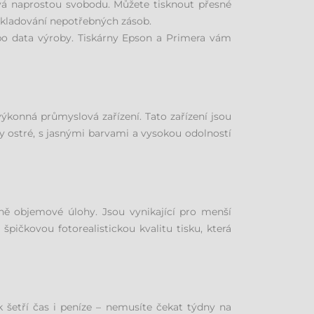
ává naprostou svobodu. Můžete tisknout přesné
 skladování nepotřebných zásob.
nebo data výroby. Tiskárny Epson a Primera vám
ýkonná průmyslová zařízení. Tato zařízení jsou
y ostré, s jasnými barvami a vysokou odolností
dně objemové úlohy. Jsou vynikající pro menší
špičkovou fotorealistickou kvalitu tisku, která
 šetří čas i peníze – nemusíte čekat týdny na