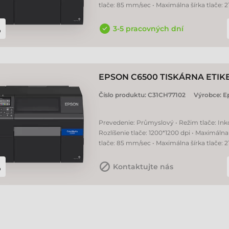
tlače: 85 mm/sec • Maximálna šírka tlače:
3-5 pracovných dní
EPSON C6500 TISKÁRNA ETIK
Číslo produktu:
C31CH77102
Výrobce:
E
Prevedenie: Průmyslový • Režim tlače: Ink
Rozlíšenie tlače: 1200*1200 dpi • Maximálna
tlače: 85 mm/sec • Maximálna šírka tlače:
Kontaktujte nás