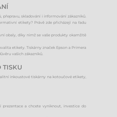
ÁNÍ
ů, přepravu, skladování i informování zákazníků.
ormativní etikety? Právě zde přicházejí na řadu
ivní obaly, díky nimž se vaše produkty okamžitě
valita etikety. Tiskárny značek Epson a Primera
důvěru vašich zákazníků.
 TISKU
alitní inkoustové tiskárny na kotoučové etikety,
í prezentace a chcete vyniknout, investice do