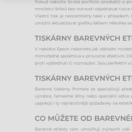
Pokud nabízíte široké portfolio produktů a p
množství štítků bez nutnosti objednávat tisíce
Vlastní tisk je neocenitelný také v případech
umožní aktualizovat grafiku během několika sek
TISKÁRNY BAREVNÝCH ET
V nabídce Epson naleznete jak základní modely
mimořádně spolehlivá a provozně efektivní. Dí
proti vyblednutí či rozmazání. Jsou perfektní v
TISKÁRNY BAREVNÝCH ET
Barevné tiskárny Primera se specializují pře
výrobce, řemeslné dílny nebo speciální edice p
uspokojí i ty nejnáročnější požadavky na esteti
CO MŮŽETE OD BAREVNÉ
Barevné etikety vám umožňují zvýraznit vaši 