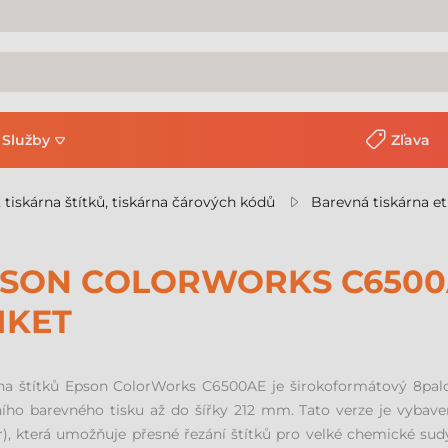
Služby
Zľava
, tiskárna štítků, tiskárna čárových kódů
Barevná tiskárna et
SON COLORWORKS C6500
IKET
rna štítků Epson ColorWorks C6500AE je širokoformátový 8palc
ního barevného tisku až do šířky 212 mm. Tato verze je vyba
r), která umožňuje přesné řezání štítků pro velké chemické sud