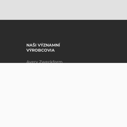
NAŠI VÝZNAMNÍ
VÝROBCOVIA
Avery Zweckform
Datalogic
Epson
Godex
Tezeko
Zebra