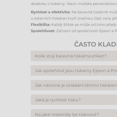
dodávku z tiskárny. Navíc můžete personalizova
Rychlost a efektivita:
Na barevné tiskárně můžet
u externích tiskáren tvoří značnou část ceny p
Flexibilita:
Každý štítek se může od toho předch
Spolehlivost:
Zařízení od společností Epson a P
ČASTO KLAD
Kolik stojí barevná tiskárna etiket?
Cena se liší podle výkonu a technologie modelu
Jak spolehlivé jsou tiskárny Epson a Pr
úspoře za externí tisk a eliminaci odpadu z nev
Obě značky patří ke světové špičce. Jsou vysoce
Jak náročné je ovládání těchto tiskáren
Výrobci kladou velký důraz na intuitivní ovlád
Jaká je rychlost tisku?
tiskárnou.
Závisí na modelu. Průmyslové modely Epson do
Na jaké materiály lze tisknout?
fotorealistickou kvalitu pro prémiové produkty