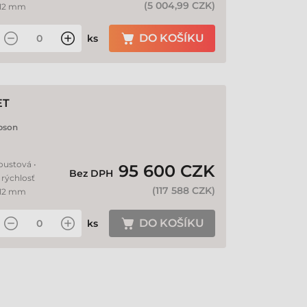
(
5 004,99 CZK
)
 212 mm
DO KOŠÍKU
ks
ET
pson
oustová •
95 600 CZK
Bez DPH
 rýchlosť
(
117 588 CZK
)
 212 mm
DO KOŠÍKU
ks