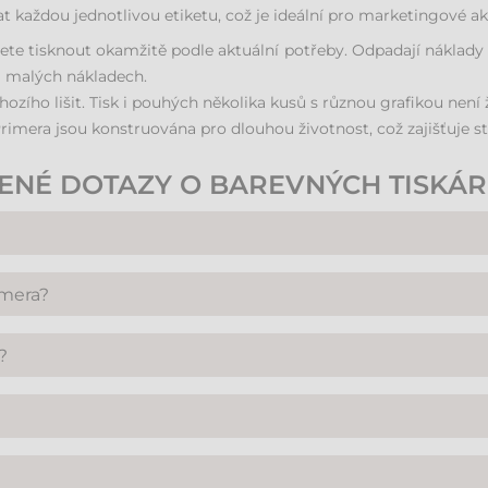
t každou jednotlivou etiketu, což je ideální pro marketingové a
e tisknout okamžitě podle aktuální potřeby. Odpadají náklady na 
ři malých nákladech.
ozího lišit. Tisk i pouhých několika kusů s různou grafikou není
rimera jsou konstruována pro dlouhou životnost, což zajišťuje st
ENÉ DOTAZY O BAREVNÝCH TISKÁR
. Obecně jsou pořizovací náklady vyšší než u černobílých termot
imera?
yužitých předtištěných etiket.
 kvalitní, spolehlivé a při správné údržbě mají dlouhou životnost
?
ání. Software pro návrh etiket je uživatelsky přívětivý a správ
káží vytisknout stovky etiket za minutu, zatímco menší mode
.