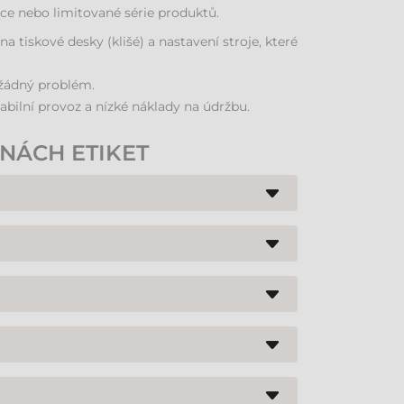
kce nebo limitované série produktů.
tiskové desky (klišé) a nastavení stroje, které
 žádný problém.
abilní provoz a nízké náklady na údržbu.
NÁCH ETIKET
ransferových tiskáren, ale investice se vrací v
, což minimalizuje provozní prostoje.
a tiskárny je srovnatelná s běžnou kancelářskou
ly Primera jsou pomalejší, ale nabízejí vyšší