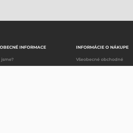
EOBECNÉ INFORMACE
INFORMÁCIE O NÁKUPE
 jsme?
Všeobecné obchodné
takty
podmienky
Dodacie a platobné
podmienky
Spravovanie údajov
Právne ujednanie