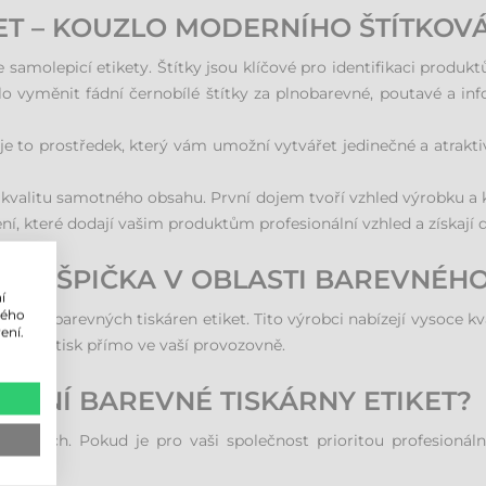
ET – KOUZLO MODERNÍHO ŠTÍTKOV
 samolepicí etikety. Štítky jsou klíčové pro identifikaci produkt
lo vyměnit fádní černobílé štítky za plnobarevné, poutavé a inf
 je to prostředek, který vám umožní vytvářet jedinečné a atrakt
n kvalitu samotného obsahu. První dojem tvoří vzhled výrobku a k
ení, které dodají vašim produktům profesionální vzhled a získají 
RA: ŠPIČKA V OBLASTI BAREVNÉHO
í
lého
 trhu barevných tiskáren etiket. Tito výrobci nabízejí vysoce kv
ení.
jemový tisk přímo ve vaší provozovně.
STNÍ BAREVNÉ TISKÁRNY ETIKET?
potřebách. Pokud je pro vaši společnost prioritou profesionáln