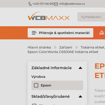
m_phone
m_email
+420 511 146 615
info@webmaxx.cz
Přístroje & spotřební materiál
Hlavní stránka
Zařízení
Tiskárna etiket
Epson ColorWorks C6500AE tiskárna etiket
EP
Základné informácie
ET
Výrobca
Epson
Tiská
kvalit
Sklad/zľavy/zrušené
(cutte