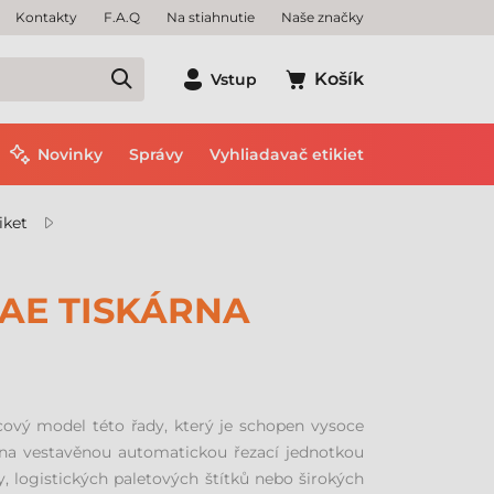
Kontakty
F.A.Q
Na stiahnutie
Naše značky
Košík
Vstup
Novinky
Správy
Vyhliadavač etikiet
iket
AE TISKÁRNA
ový model této řady, který je schopen vysoce
vena vestavěnou automatickou řezací jednotkou
y, logistických paletových štítků nebo širokých