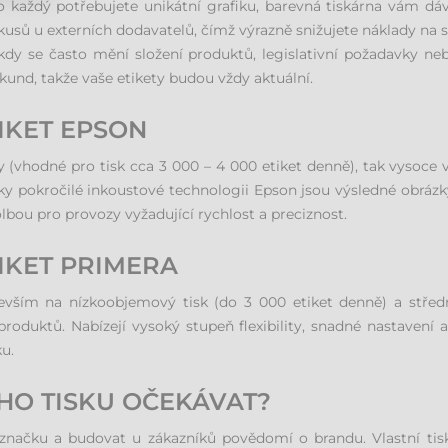
ro každý potřebujete unikátní grafiku, barevná tiskárna vám d
 kusů u externích dodavatelů, čímž výrazně snižujete náklady na
, kdy se často mění složení produktů, legislativní požadavky 
und, takže vaše etikety budou vždy aktuální.
IKET EPSON
 (vhodné pro tisk cca 3 000 – 4 000 etiket denně), tak vysoce v
ky pokročilé inkoustové technologii Epson jsou výsledné obrázk
olbou pro provozy vyžadující rychlost a preciznost.
IKET PRIMERA
devším na nízkoobjemový tisk (do 3 000 etiket denně) a stře
roduktů. Nabízejí vysoký stupeň flexibility, snadné nastavení a 
ku.
HO TISKU OČEKÁVAT?
značku a budovat u zákazníků povědomí o brandu. Vlastní tisk