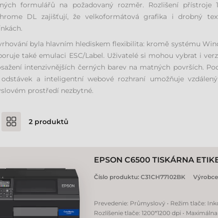
aných formulářů na požadovaný rozměr. Rozlišení přístroje
Chrome DL zajišťují, že velkoformátová grafika i drobný te
nkách.
vrhování byla hlavním hlediskem flexibilita: kromě systému Wi
oruje také emulaci ESC/Label. Uživatelé si mohou vybrat i v
sažení intenzivnějších černých barev na matných površích. Po
 odstávek a inteligentní webové rozhraní umožňuje vzdálený 
slovém prostředí nezbytné.
2
produktů
EPSON C6500 TISKÁRNA ETIK
Číslo produktu:
C31CH77102BK
Výrobce
Prevedenie: Průmyslový • Režim tlače: Ink
Rozlíšenie tlače: 1200*1200 dpi • Maximálna