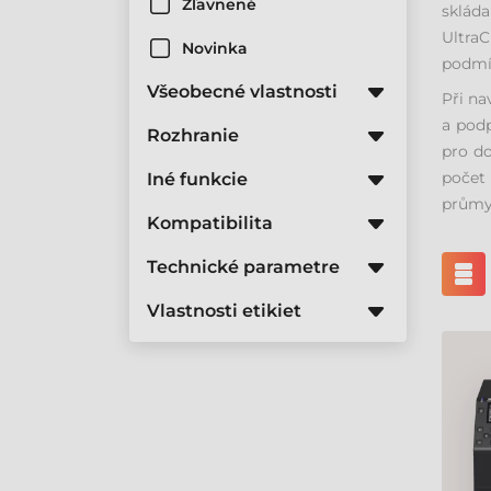
Zľavnené
sklád
Ultra
Novinka
podmí
Všeobecné vlastnosti
Při na
a podp
Rozhranie
pro do
počet
Iné funkcie
průmy
Kompatibilita
Technické parametre
Vlastnosti etikiet