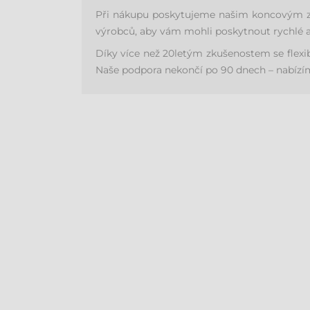
Při nákupu poskytujeme našim koncovým zák
výrobců, aby vám mohli poskytnout rychlé a
Díky více než 20letým zkušenostem se flex
Naše podpora nekončí po 90 dnech – nabízíme