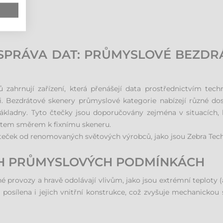
Í SPRÁVA DAT: PRŮMYSLOVÉ BEZD
zahrnují zařízení, která přenášejí data prostřednictvím tech
. Bezdrátové skenery průmyslové kategorie nabízejí různé do
ákladny. Tyto čtečky jsou doporučovány zejména v situacích, kd
tem směrem k fixnímu skeneru.
teček od renomovaných světových výrobců, jako jsou Zebra Tech
H PRŮMYSLOVÝCH PODMÍNKÁCH
 provozy a hravě odolávají vlivům, jako jsou extrémní teploty (a
posílena i jejich vnitřní konstrukce, což zvyšuje mechanickou 