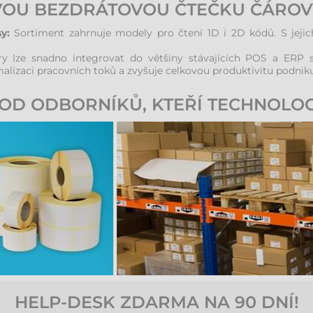
VOU BEZDRÁTOVOU ČTEČKU ČÁRO
y:
Sortiment zahrnuje modely pro čtení 1D i 2D kódů. S jeji
y lze snadno integrovat do většiny stávajících POS a ERP 
malizaci pracovních toků a zvyšuje celkovou produktivitu podniku
OD ODBORNÍKŮ, KTEŘÍ TECHNOLOG
HELP-DESK ZDARMA NA 90 DNÍ!