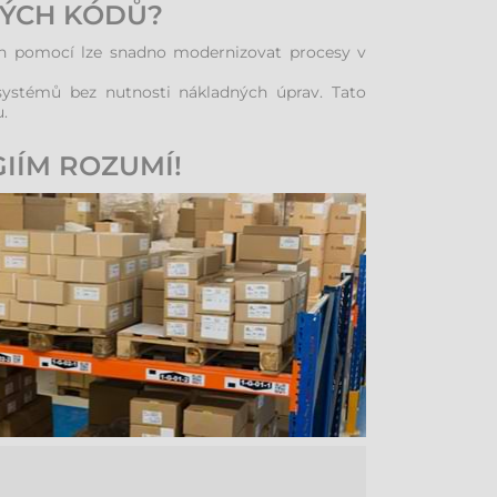
VÝCH KÓDŮ?
ch pomocí lze snadno modernizovat procesy v
systémů bez nutnosti nákladných úprav. Tato
.
IÍM ROZUMÍ!