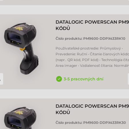
DATALOGIC POWERSCAN PM9
KÓDŮ
Číslo produktu:
PM9600-DDPX433RK10
Používateľské prostredie: Průmyslový •
Prevedenie: Ruční • Čítanie čiarových kód
(napr.. QR kód, PDF kód) • Technológia čít
Area Imager • Vzdialenosť čítania: Normáln
3-5 pracovných dní
DATALOGIC POWERSCAN PM9
KÓDŮ
Číslo produktu:
PM9600-DDPX433RK30