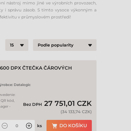
ní nástroj mimo jiné ve výrobních provozech,
ity i správu zásob. S tímto vysoce výkonným a
efektivitu v průmyslovém prostředí!
600 DPX ČTEČKA ČÁROVÝCH
ýrobce:
Datalogic
evedenie:
. QR kód,
27 751,01 CZK
Bez DPH
ager •
(
34 133,74 CZK
)
DO KOŠÍKU
ks