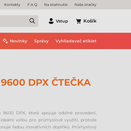
Kontakty
F.A.Q
Na stiahnutie
Naše značky
Košík
Vstup
Novinky
Správy
Vyhliadavač etikiet
9600 DPX ČTEČKA
9600 DPX, která spojuje odolné provedení,
ideální volbu pro průmyslové využití, protože
nuje řadou inovativních doplňků. Průmyslový