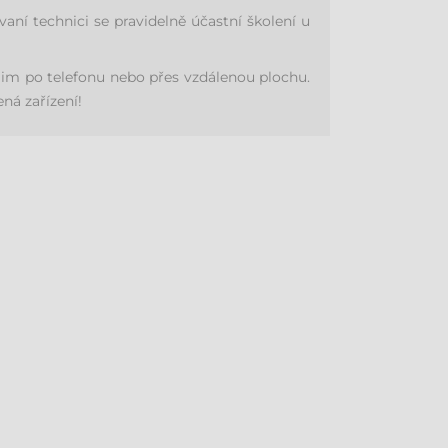
í technici se pravidelně účastní školení u
im po telefonu nebo přes vzdálenou plochu.
ná zařízení!