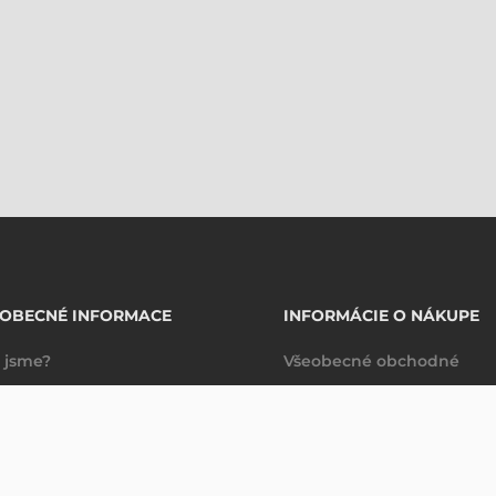
EOBECNÉ INFORMACE
INFORMÁCIE O NÁKUPE
 jsme?
Všeobecné obchodné
takty
podmienky
Dodacie a platobné
podmienky