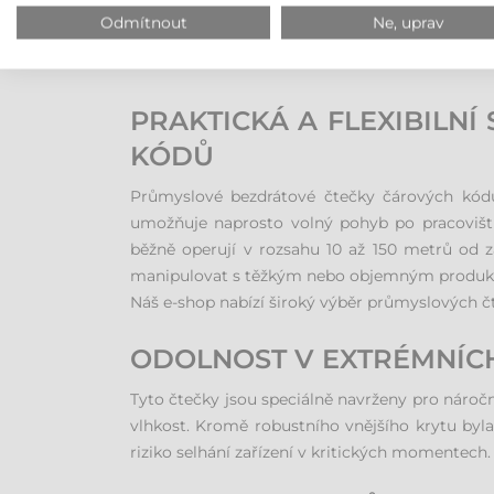
Odmítnout
Ne, uprav
PRAKTICKÁ A FLEXIBILN
KÓDŮ
Průmyslové bezdrátové čtečky čárových kódů 
umožňuje naprosto volný pohyb po pracovišti
běžně operují v rozsahu 10 až 150 metrů od z
manipulovat s těžkým nebo objemným produk
Náš e-shop nabízí široký výběr průmyslových č
ODOLNOST V EXTRÉMNÍC
Tyto čtečky jsou speciálně navrženy pro náročné
vlhkost. Kromě robustního vnějšího krytu byla 
riziko selhání zařízení v kritických momentech.