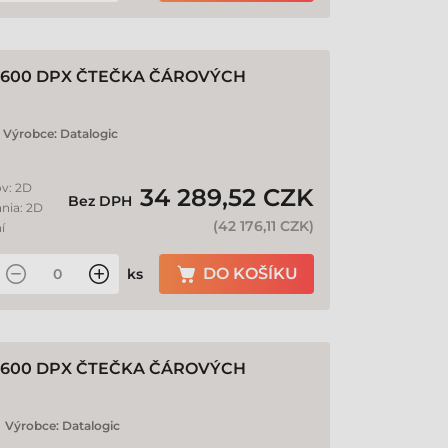
600 DPX ČTEČKA ČÁROVÝCH
Výrobce:
Datalogic
ov: 2D
34 289,52 CZK
Bez DPH
ania: 2D
(
42 176,11 CZK
)
í
DO KOŠÍKU
ks
600 DPX ČTEČKA ČÁROVÝCH
Výrobce:
Datalogic