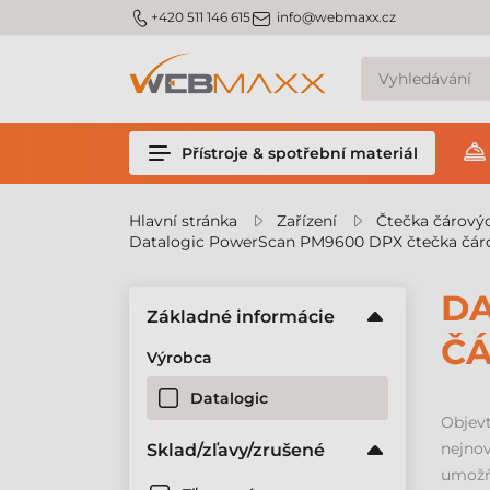
m_phone
m_email
+420 511 146 615
info@webmaxx.cz
Přístroje & spotřební materiál
Hlavní stránka
Zařízení
Čtečka čárový
Datalogic PowerScan PM9600 DPX čtečka čár
DA
Základné informácie
Č
Výrobca
Datalogic
Objev
nejnov
Sklad/zľavy/zrušené
umožň