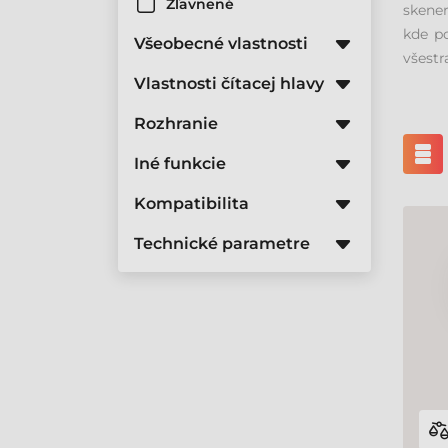
Zľavnené
skene
kde po
Všeobecné vlastnosti
všestr
Vlastnosti čítacej hlavy
Rozhranie
Iné funkcie
Kompatibilita
Technické parametre