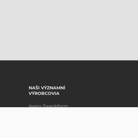
NAŠI VÝZNAMNÍ
VÝROBCOVIA
Avery Zweckform
Datalogic
Epson
Godex