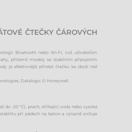
RÁTOVÉ ČTEČKY ČÁROVÝCH
nologií Bluetooth nebo Wi-Fi, což uživatelům
sahy, přičemž modely se stabilním připojením
y je efektivnější přinést čtečku ke zboží než
nologies, Datalogic či Honeywell.
ž do -20 °C), prach, stříkající voda nebo vysoká
stabilitu při pádech na beton a výrazně snižuje