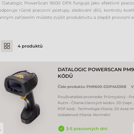
r Datalogic PowerScan 9600 DPX funguje jako efektivní pracov
dporuje různé pracovní postupy, sledování dílů, kontrolu kval
anným zařízením můžete zvýšit produktivitu a zlepšit provozní 
4
produktů
DATALOGIC POWERSCAN PM9
KÓDŮ
Číslo produktu:
PM9600-DDPX433RB
V
Používateľské prostredie: Průmyslový • Pr
Ruční • Čítanie čiarových kódov: 2D (napr.
PDF kód) • Technológia čítania: 2D Area Im
Vzdialenosť čítania: Normální
3-5 pracovných dní