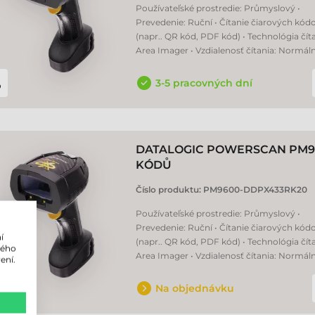
Používateľské prostredie: Průmyslový •
Prevedenie: Ruční • Čítanie čiarových kód
(napr.. QR kód, PDF kód) • Technológia čít
Area Imager • Vzdialenosť čítania: Normáln
3-5 pracovných dní
DATALOGIC POWERSCAN PM9
KÓDŮ
Číslo produktu:
PM9600-DDPX433RK20
Používateľské prostredie: Průmyslový •
Prevedenie: Ruční • Čítanie čiarových kód
í
(napr.. QR kód, PDF kód) • Technológia čít
lého
Area Imager • Vzdialenosť čítania: Normáln
ení.
Na objednávku