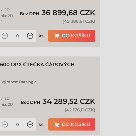
ov: 2D
36 899,68 CZK
Bez DPH
ania: 2D
(
45 386,61 CZK
)
í
DO KOŠÍKU
ks
600 DPX ČTEČKA ČÁROVÝCH
Výrobce:
Datalogic
ov: 2D
34 289,52 CZK
Bez DPH
ania: 2D
(
42 176,11 CZK
)
í
DO KOŠÍKU
ks