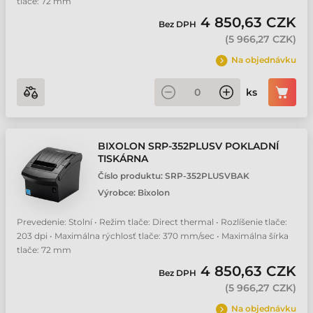
tlače: 72 mm
4 850,63 CZK
Bez DPH
(
5 966,27 CZK
)
Na objednávku
ks
BIXOLON SRP-352PLUSV POKLADNÍ
TISKÁRNA
Číslo produktu:
SRP-352PLUSVBAK
Výrobce:
Bixolon
Prevedenie: Stolní • Režim tlače: Direct thermal • Rozlíšenie tlače:
203 dpi • Maximálna rýchlosť tlače: 370 mm/sec • Maximálna šírka
tlače: 72 mm
4 850,63 CZK
Bez DPH
(
5 966,27 CZK
)
Na objednávku