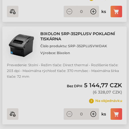
ks
BIXOLON SRP-352PLUSV POKLADNÍ
TISKÁRNA
Číslo produktu:
SRP-352PLUSVWDAK
Výrobce:
Bixolon
Prevedenie: Stolní • Režim tlače: Direct thermal • Rozlíšenie tlače:
203 dpi • Maximálna rýchlosť tlače: 370 mm/sec • Maximálna šírka
tlače: 72 mm
5 144,77 CZK
Bez DPH
(
6 328,07 CZK
)
Na objednávku
ks