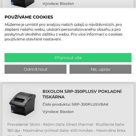
Výrobce:
Bixolon
Prevedenie: Stolní • Režim tlače: Direct thermal • Rozlíšenie tlače:
POUŽÍVÁME COOKIES
203 dpi • Maximálna rýchlosť tlače: 370 mm/sec • Maximálna šírka
Můžeme je umístit pro analýzu našich údajů o návštěvnících, pro
tlače: 72 mm
zlepšení našeho webu, ukázání personalizovaného obsahu a pro
poskytnutí skvělého zážitku z webu. Pro více informací o cookies
4 057,43 CZK
Bez DPH
používáme otevřené nastavení.
(
4 990,64 CZK
)
Na objednávku
Přijmout vše
ks
Odmítnout
Ne, uprav
BIXOLON SRP-350PLUSV POKLADNÍ
TISKÁRNA
Číslo produktu:
SRP-350PLUSVBAK
Výrobce:
Bixolon
Prevedenie: Stolní • Režim tlače: Direct thermal • Rozlíšenie tlače:
180 dpi • Maximálna rýchlosť tlače: 400 mm/sec • Maximálna šírka