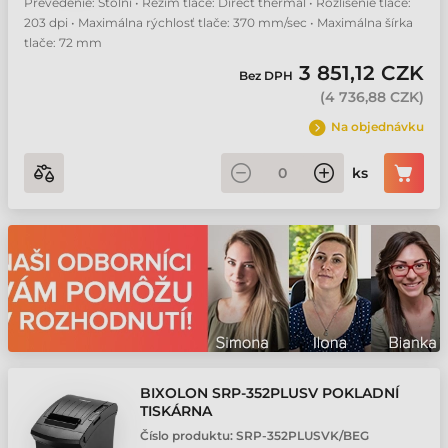
Prevedenie: Stolní • Režim tlače: Direct thermal • Rozlíšenie tlače:
203 dpi • Maximálna rýchlosť tlače: 370 mm/sec • Maximálna šírka
tlače: 72 mm
3 851,12 CZK
Bez DPH
(
4 736,88 CZK
)
Na objednávku
ks
BIXOLON SRP-352PLUSV POKLADNÍ
TISKÁRNA
Číslo produktu:
SRP-352PLUSVK/BEG