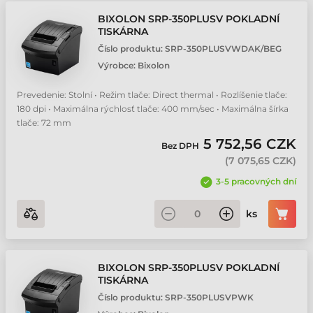
BIXOLON SRP-350PLUSV POKLADNÍ
TISKÁRNA
Číslo produktu:
SRP-350PLUSVWDAK/BEG
Výrobce:
Bixolon
Prevedenie: Stolní • Režim tlače: Direct thermal • Rozlíšenie tlače:
180 dpi • Maximálna rýchlosť tlače: 400 mm/sec • Maximálna šírka
tlače: 72 mm
5 752,56 CZK
Bez DPH
(
7 075,65 CZK
)
3-5 pracovných dní
ks
BIXOLON SRP-350PLUSV POKLADNÍ
TISKÁRNA
Číslo produktu:
SRP-350PLUSVPWK