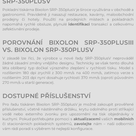
SRP-350PLUSV
Pokladní tiskárna Bixolon SRP-350plusV je široce využívána v obchodě a
gastronomii. Pravidelně ji nasazují restaurace, kavárny, maloobchodní
prodejny či hotely. Použití na prodejních místech a pokladnách
napomáhá rychlé obsluze, plynulé
identifikaci
transakcí a celkovému
zefektivnění prodeje.
POROVNÁNÍ BIXOLON SRP-350PLUSIII
VS. BIXOLON SRP-350PLUSV
V zásadě lze říci, že výrobce u nové řady SRP-350plusV neprováděl
žádné zásadní změny vnějšího designu. Technicky se však tento dlouhá
léta oblíbený typ dočkal výrazného zlepšení v rychlosti tisku. Model s
rozlišením 180 dpi zrychlil z 300 mm/s na 400 mm/s, zatímco verze s
rozlišením 203 dpi nyní dosahuje rychlosti 370 mm/s (oproti původním
270 mm/s u starší generace).
DOSTUPNÉ PŘÍSLUŠENSTVÍ
Pro řadu tiskáren Bixolon SRP-350plusV je možné zakoupit prověřené
příslušenství, včetně nástěnného držáku, krytu odolného proti stříkající
vodě nebo externího zvonku pro upozornění na tisk objednávky v
kuchyni. Pokud potřebujete pomoci s
aktualizacemi
vašich
mobilních
či stacionárních pokladních systémů,
zavolejte
nám – naši odborníci
vám rádi poradí s výběrem té nejlepší konfigurace.