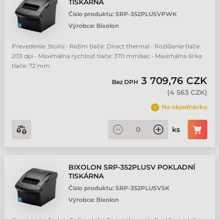
TISKÁRNA
Číslo produktu:
SRP-352PLUSVPWK
Výrobce:
Bixolon
Prevedenie: Stolní • Režim tlače: Direct thermal • Rozlíšenie tlače:
203 dpi • Maximálna rýchlosť tlače: 370 mm/sec • Maximálna šírka
tlače: 72 mm
3 709,76 CZK
Bez DPH
(
4 563 CZK
)
Na objednávku
ks
BIXOLON SRP-352PLUSV POKLADNÍ
TISKÁRNA
Číslo produktu:
SRP-352PLUSVSK
Výrobce:
Bixolon