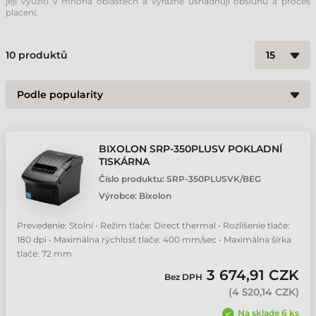
její využití v mnoha oblastech a výrazně usnadňují obsluhu a proces
placení.
10
produktů
BIXOLON SRP-350PLUSV POKLADNÍ
TISKÁRNA
Číslo produktu:
SRP-350PLUSVK/BEG
Výrobce:
Bixolon
Prevedenie: Stolní • Režim tlače: Direct thermal • Rozlíšenie tlače:
180 dpi • Maximálna rýchlosť tlače: 400 mm/sec • Maximálna šírka
tlače: 72 mm
3 674,91 CZK
Bez DPH
(
4 520,14 CZK
)
Na sklade 6 ks