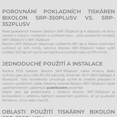
POROVNÁNÍ POKLADNÍCH TISKÁREN
BIXOLON SRP-350PLUSV VS. SRP-
352PLUSV
Řada pokladních tiskáren Bixolon SRP-350plusV je k dispozici ve dvou
verzích s různým rozlišením a rychlostí tisku – pod označením modelů
SRP-350plusV a SRP-352plusV.
Bixolon SRP-350plusV disponuje rozlišením 180 dpi a tiskne maximální
rychlostí až 400 mm/s, zatímco Bixolon SRP-352plusV nabízí vyšší
rozlišení 203 dpi při zachování špičkové rychlosti tisku až 370 mm/s.
JEDNODUCHÉ POUŽITÍ A INSTALACE
Rodina POS tiskáren Bixolon SRP-350plusV nabízí širokou škálu
rozhraní, jako jsou USB, RS-232 (sériové), Ethernet, Wi-Fi (802.11a/b/g/n) a
Bluetooth. Tato konektivita umožňuje rychlé és snadné připojení k
různým systémům, takže tiskárna účtenek Bixolon SRP-350plusV najde
uplatnění téměř v jakémkoli
podnikovém
prostředí.
Stejně jako její předchůdce, i tiskárna Bixolon SRP-350plusV je
kompatibilní s většinou běžných operačních systémů, ať už využíváte
Windows, Linux nebo macOS.
OBLASTI POUŽITÍ TISKÁRNY BIXOLON