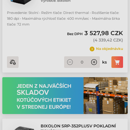
Výrobce:
Bixolon
Prevedenie: Stolní • Režim tlače: Direct thermal • Rozlíšenie tlače:
180 dpi • Maximálna rýchlosť tlače: 400 mm/sec • Maximálna šírka
tlače: 72 mm
3 527,98 CZK
Bez DPH
(
4 339,42 CZK
)
Na objednávku
ks
BIXOLON SRP-352PLUSV POKLADNÍ