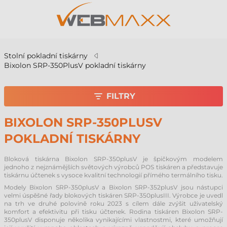
Stolní pokladní tiskárny
Bixolon SRP-350PlusV pokladní tiskárny
FILTRY
BIXOLON SRP-350PLUSV
POKLADNÍ TISKÁRNY
Bloková tiskárna Bixolon SRP-350plusV je špičkovým modelem
jednoho z nejznámějších světových výrobců POS tiskáren a představuje
tiskárnu účtenek s vysoce kvalitní technologií přímého termálního tisku.
Modely Bixolon SRP-350plusV a Bixolon SRP-352plusV jsou nástupci
velmi úspěšné řady blokových tiskáren SRP-350plusIII. Výrobce je uvedl
na trh ve druhé polovině roku 2023 s cílem dále zvýšit uživatelský
komfort a efektivitu při tisku účtenek. Rodina tiskáren Bixolon SRP-
350plusV disponuje několika vynikajícími vlastnostmi, které umožňují