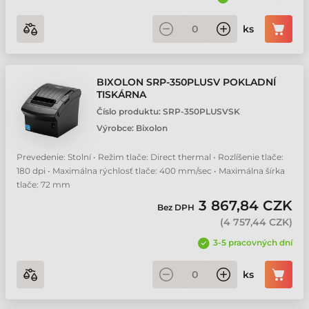
ks
BIXOLON SRP-350PLUSV POKLADNÍ
TISKÁRNA
Číslo produktu:
SRP-350PLUSVSK
Výrobce:
Bixolon
Prevedenie: Stolní • Režim tlače: Direct thermal • Rozlíšenie tlače:
180 dpi • Maximálna rýchlosť tlače: 400 mm/sec • Maximálna šírka
tlače: 72 mm
3 867,84 CZK
Bez DPH
(
4 757,44 CZK
)
3-5 pracovných dní
ks