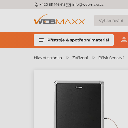
m_phone
m_email
+420 511 146 615
info@webmaxx.cz
Přístroje & spotřební materiál
Hlavní stránka
Zařízení
Příslušenství