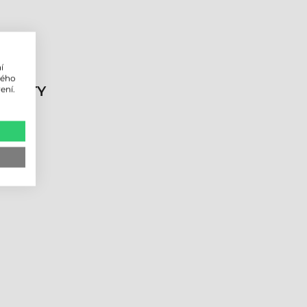
í
lého
DUKTY
ení.