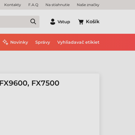
Kontakty
F.A.Q
Na stiahnutie
Naše značky
Košík
Vstup
Novinky
Správy
Vyhliadavač etikiet
FX9600, FX7500