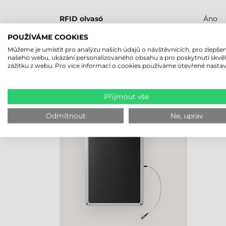
RFID olvasó
Áno
POUŽÍVÁME COOKIES
Můžeme je umístit pro analýzu našich údajů o návštěvnících, pro zlepšen
našeho webu, ukázání personalizovaného obsahu a pro poskytnutí skvě
NAPOSLEDY PROHLÍŽENÉ PRO
zážitku z webu. Pro více informací o cookies používáme otevřené nastav
ZEBRA RFID VNITŘNÍ ANTÉNA,
Přijmout vše
FX9600, FX7500
Odmítnout
Ne, uprav