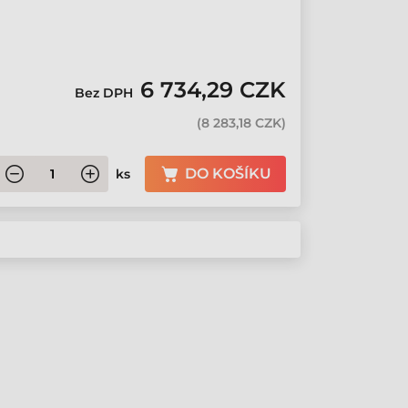
6 734,29 CZK
Bez DPH
(
8 283,18 CZK
)
DO KOŠÍKU
ks