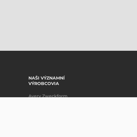
NAŠI VÝZNAMNÍ
VÝROBCOVIA
Avery Zweckform
Datalogic
DO KOŠÍKU
ks
Epson
Godex
Tezeko