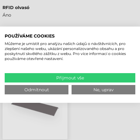
RFID olvasó
Áno
POUŽÍVÁME COOKIES
Můžeme je umístit pro analýzu našich údajů o návštěvnících, pro
NAPOSLEDY PROHLÍŽENÉ PRODUKTY
zlepšení našeho webu, ukázání personalizovaného obsahu a pro
poskytnutí skvělého zážitku z webu. Pro více informací o cookies
používáme otevřené nastavení.
ZEBRA RFID ANTÉNA,
800 MHZ, IP65, 3W,
FX9600
Přijmout vše
Odmítnout
Ne, uprav