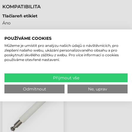
KOMPATIBILITA
Tlačiareň etikiet
Áno
POUŽÍVÁME COOKIES
Můžeme je umístit pro analýzu našich údajů o návštěvnících, pro
NAPOSLEDY PROHLÍŽENÉ PRODUKTY
zlepšení našeho webu, ukázání personalizovaného obsahu a pro
poskytnutí skvělého zážitku z webu. Pro více informací o cookies
používáme otevřené nastavení.
ZEBRA PŘÍTLAČNÝ
VÁLEC A ODLEPOVACÍ
Přijmout vše
VÁLEC SADA, 6, ZE500
Odmítnout
Ne, uprav