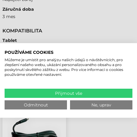
Záručná doba
3 mes
KOMPATIBILITA
Tablet
Áno
POUŽÍVÁME COOKIES
Můžeme je umístit pro analýzu našich údajů o návštěvnících, pro
zlepšení našeho webu, ukázání personalizovaného obsahu a pro
poskytnutí skvělého zážitku z webu. Pro více informací o cookies
používáme otevřené nastavení.
NAPOSLEDY PROHLÍŽENÉ PRODUKTY
Přijmout vše
ZEBRA NAPÁJECÍ
ZDROJ, 100-240 VAC, 14
Odmítnout
Ne, uprav
VDC, 3A, 45W, ET60,
ET65 (SAMOSTATNĚ
NUTNÉ OBJEDNAT:
450042 AC KABEL)