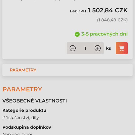
1 502,84 CZK
Bez DPH
(
1 848,49 CZK
)
3-5 pracovných dní
ks
PARAMETRY
PARAMETRY
VŠEOBECNÉ VLASTNOSTI
Kategorie produktu
Příslušenství, díly
Podskupina doplnkov
Napájecí zdroj