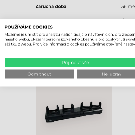
Záručná doba
36 me
RFID olvasó
Áno
POUŽÍVÁME COOKIES
Můžeme je umístit pro analýzu našich údajů o návštěvnících, pro zlepšen
našeho webu, ukázání personalizovaného obsahu a pro poskytnutí skvě
zážitku z webu. Pro více informací o cookies používáme otevřené nastav
NAPOSLEDY PROHLÍŽENÉ PRO
Přijmout vše
ZEBRA NABÍJECÍ STANICE PRO
2 ZAŘÍZENÍ, RFD8500 SLED +
Odmítnout
Ne, uprav
TC51/TC56 MOBILNÍ TERMINÁL