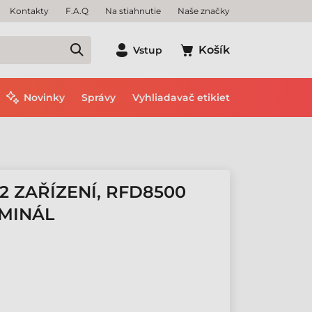
Kontakty
F.A.Q
Na stiahnutie
Naše značky
Košík
Vstup
Novinky
Správy
Vyhliadavač etikiet
2 ZAŘÍZENÍ, RFD8500
RMINÁL