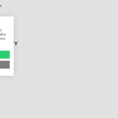
s
í
lého
ení.
DUKTY