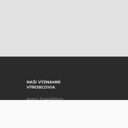
NAŠI VÝZNAMNÍ
VÝROBCOVIA
Avery Zweckform
Datalogic
DO KOŠÍKU
ks
Epson
Godex