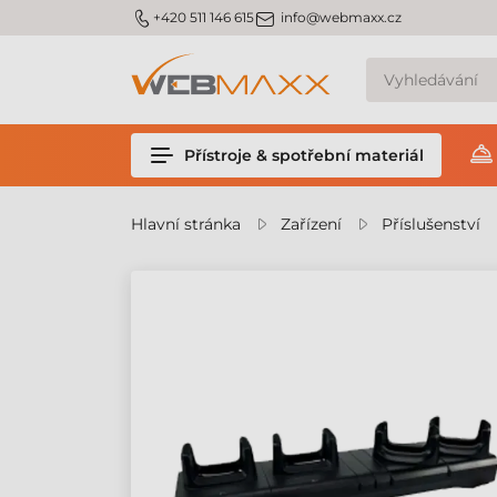
m_phone
m_email
+420 511 146 615
info@webmaxx.cz
Přístroje & spotřební materiál
Hlavní stránka
Zařízení
Příslušenství