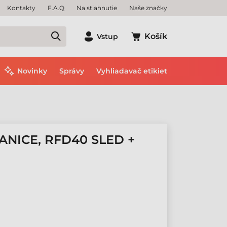
Kontakty
F.A.Q
Na stiahnutie
Naše značky
Košík
Vstup
Novinky
Správy
Vyhliadavač etikiet
ANICE, RFD40 SLED +