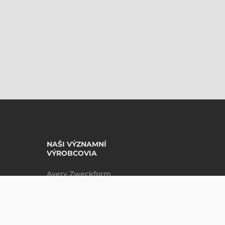
NAŠI VÝZNAMNÍ
VÝROBCOVIA
Avery Zweckform
Datalogic
DO KOŠÍKU
ks
Epson
Godex