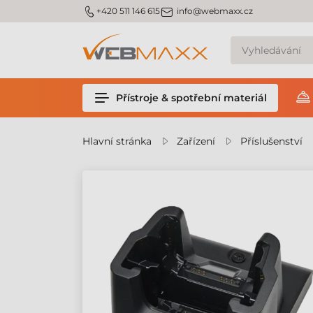
m_phone
m_email
+420 511 146 615
info@webmaxx.cz
Přístroje & spotřební materiál
Hlavní stránka
Zařízení
Příslušenství