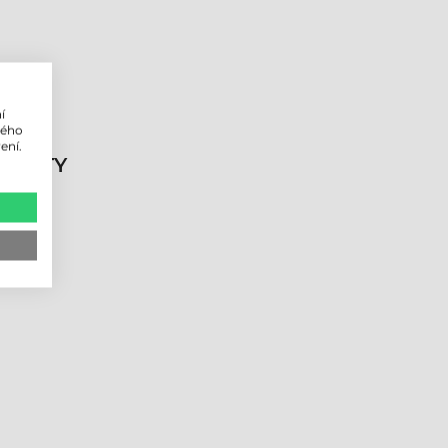
í
lého
ení.
DUKTY