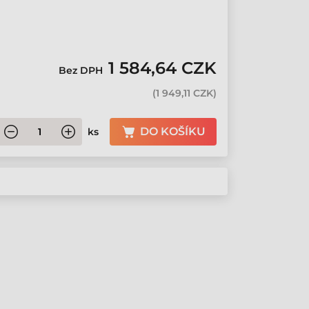
1 584,64 CZK
Bez DPH
(
1 949,11 CZK
)
DO KOŠÍKU
ks