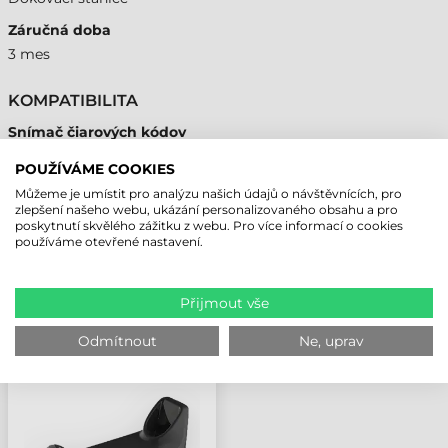
Záručná doba
3 mes
KOMPATIBILITA
Snímač čiarových kódov
Áno
POUŽÍVÁME COOKIES
Můžeme je umístit pro analýzu našich údajů o návštěvnících, pro
zlepšení našeho webu, ukázání personalizovaného obsahu a pro
poskytnutí skvělého zážitku z webu. Pro více informací o cookies
používáme otevřené nastavení.
NAPOSLEDY PROHLÍŽENÉ PRODUKTY
Přijmout vše
ZEBRA
NABÍJEČKA/DOKOVACÍ
Odmítnout
Ne, uprav
STANICE STANICE,
DS8288, SAMOSTATNĚ
NUTNÉ OBJEDNAT:
ROZHRANÍ KABEL