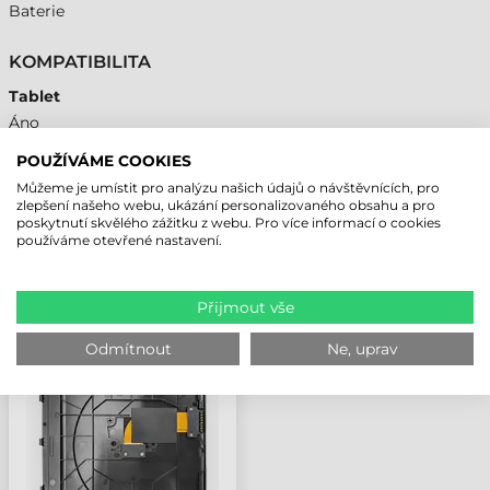
Baterie
KOMPATIBILITA
Tablet
Áno
POUŽÍVÁME COOKIES
Můžeme je umístit pro analýzu našich údajů o návštěvnících, pro
zlepšení našeho webu, ukázání personalizovaného obsahu a pro
poskytnutí skvělého zážitku z webu. Pro více informací o cookies
NAPOSLEDY PROHLÍŽENÉ PRODUKTY
používáme otevřené nastavení.
ZEBRA KRYT BATERIE,
Přijmout vše
10", PRO TABLET ET4X
Odmítnout
Ne, uprav