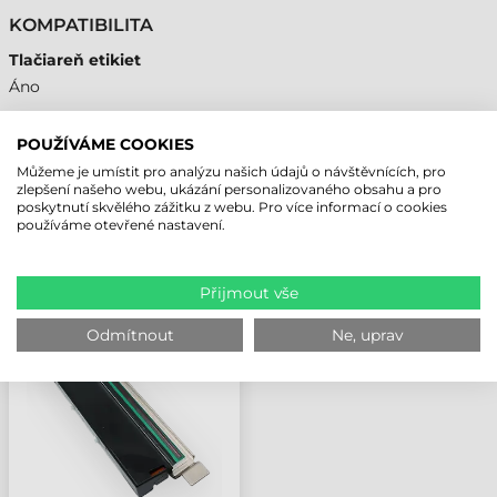
KOMPATIBILITA
Tlačiareň etikiet
Áno
POUŽÍVÁME COOKIES
Můžeme je umístit pro analýzu našich údajů o návštěvnících, pro
NAPOSLEDY PROHLÍŽENÉ PRODUKTY
zlepšení našeho webu, ukázání personalizovaného obsahu a pro
poskytnutí skvělého zážitku z webu. Pro více informací o cookies
používáme otevřené nastavení.
ZEBRA KONVERZNÍ
SADA, Z TISKOVÉ HLAVY
Přijmout vše
300 DPI NA 203 DPI,
ZT111, ZT211, ZT231, ZT231R
Odmítnout
Ne, uprav