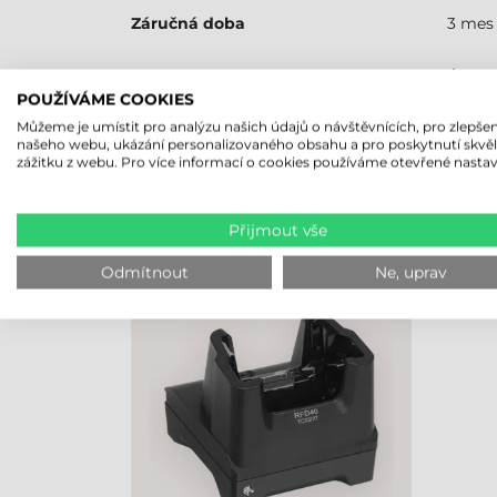
Záručná doba
3 mes
RFID olvasó
Áno
POUŽÍVÁME COOKIES
Můžeme je umístit pro analýzu našich údajů o návštěvnících, pro zlepšen
našeho webu, ukázání personalizovaného obsahu a pro poskytnutí skvě
zážitku z webu. Pro více informací o cookies používáme otevřené nastav
NAPOSLEDY PROHLÍŽENÉ PRO
Přijmout vše
ZEBRA DOPLNĚK NABÍJEČKA,
PRO 1 ZAŘÍZENÍ,
Odmítnout
Ne, uprav
TC22/TC27/HC20/HC50