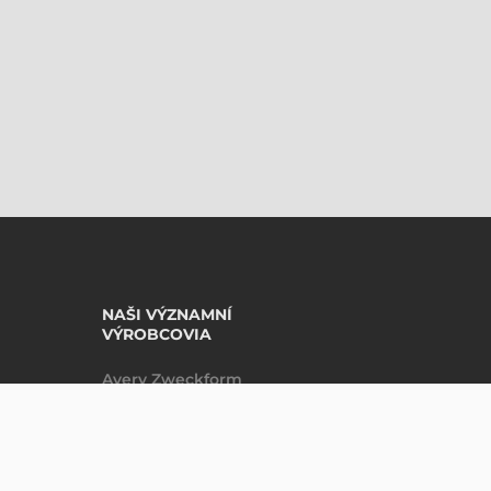
NAŠI VÝZNAMNÍ
VÝROBCOVIA
Avery Zweckform
Datalogic
DO KOŠÍKU
ks
Epson
Godex