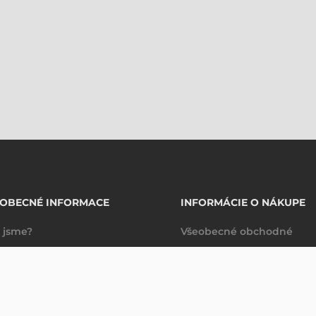
EOBECNÉ INFORMACE
INFORMÁCIE O NÁKUPE
 jsme?
Všeobecné obchodné
takty
podmienky
3 325,19 CZK
ZEBRA DOPLNĚK NABÍJEČKA, PRO 1 ZAŘÍZENÍ, TC22/TC27/HC20/HC50
Bez DPH
Dodacie a platobné
(
4 089,98 CZK
)
podmienky