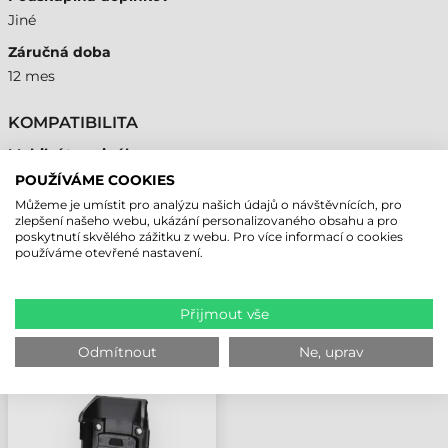
Jiné
Záručná doba
12 mes
KOMPATIBILITA
Mobilní terminál
Áno
POUŽÍVÁME COOKIES
Můžeme je umístit pro analýzu našich údajů o návštěvnících, pro
zlepšení našeho webu, ukázání personalizovaného obsahu a pro
poskytnutí skvělého zážitku z webu. Pro více informací o cookies
používáme otevřené nastavení.
NAPOSLEDY PROHLÍŽENÉ PRODUKTY
Přijmout vše
ZEBRA BLUETOOTH
Odmítnout
Ne, uprav
ADAPTÉR, RFD90,
TC51/52/52X/52AX/56/57/57X,
JE TŘEBA OBJEDNAT
SAMOSTATNĚ:
OCHRANNÉ POUZDRO