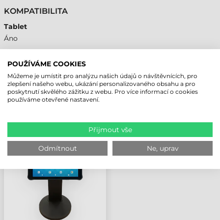
KOMPATIBILITA
Tablet
Áno
POUŽÍVÁME COOKIES
Můžeme je umístit pro analýzu našich údajů o návštěvnících, pro
NAPOSLEDY PROHLÍŽENÉ PRODUKTY
zlepšení našeho webu, ukázání personalizovaného obsahu a pro
poskytnutí skvělého zážitku z webu. Pro více informací o cookies
používáme otevřené nastavení.
UNITECH
PŘÍSLUŠENSTVÍ, POS
Přijmout vše
DRŽÁK, 100×100, RT112
Odmítnout
Ne, uprav