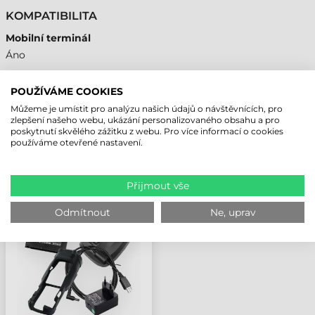
KOMPATIBILITA
Mobilní terminál
Áno
POUŽÍVÁME COOKIES
Můžeme je umístit pro analýzu našich údajů o návštěvnících, pro
NAPOSLEDY PROHLÍŽENÉ PRODUKTY
zlepšení našeho webu, ukázání personalizovaného obsahu a pro
poskytnutí skvělého zážitku z webu. Pro více informací o cookies
používáme otevřené nastavení.
UNITECH OCHRANA
DISPLEJE FÓLIE, WD200
Přijmout vše
PLUS, 10 KS/BALENÍ
Odmítnout
Ne, uprav