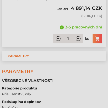
4 891,14 CZK
Bez DPH
(
6 016,1 CZK
)
3-5 pracovných dní
ks
PARAMETRY
PARAMETRY
VŠEOBECNÉ VLASTNOSTI
Kategorie produktu
Příslušenství, díly
Podskupina doplnkov
Nabíječka