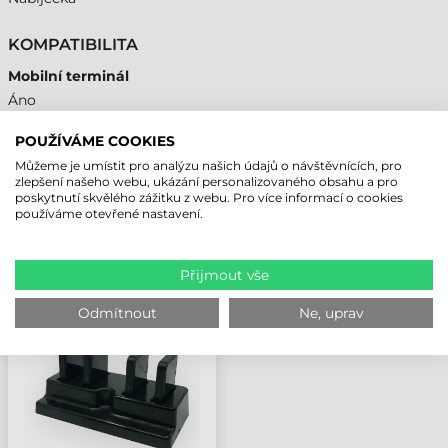
KOMPATIBILITA
Mobilní terminál
Áno
POUŽÍVÁME COOKIES
Můžeme je umístit pro analýzu našich údajů o návštěvnících, pro
zlepšení našeho webu, ukázání personalizovaného obsahu a pro
NAPOSLEDY PROHLÍŽENÉ PRODUKTY
poskytnutí skvělého zážitku z webu. Pro více informací o cookies
používáme otevřené nastavení.
UNITECH NABÍJECÍ
Přijmout vše
STANICE, 4 ZAŘÍZENÍ,
WD200 PLUS
Odmítnout
Ne, uprav
(SAMOSTATNĚ NUTNÉ
OBJEDNAT:
XHATAPKAB KABEL)