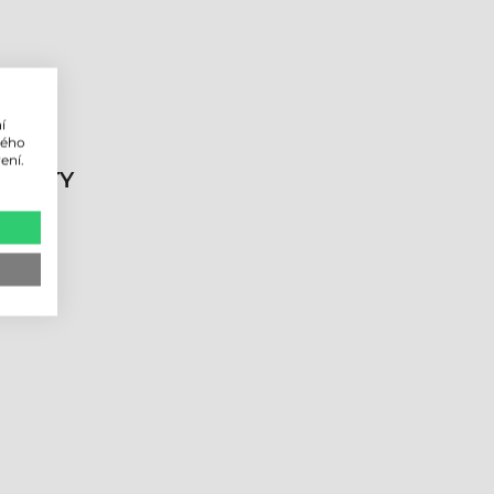
í
lého
ení.
DUKTY