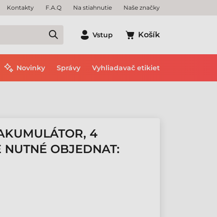
Kontakty
F.A.Q
Na stiahnutie
Naše značky
Košík
Vstup
Novinky
Správy
Vyhliadavač etikiet
 AKUMULÁTOR, 4
Ě NUTNÉ OBJEDNAT: