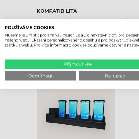
KOMPATIBILITA
Mobilní terminál
Áno
POUŽÍVÁME COOKIES
Můžeme je umístit pro analýzu našich údajů o návštěvnících, pro zlepšen
našeho webu, ukázání personalizovaného obsahu a pro poskytnutí skvě
zážitku z webu. Pro více informací o cookies používáme otevřené nastav
NAPOSLEDY PROHLÍŽENÉ PRO
Přijmout vše
UNITECH NABÍJECÍ STANICE, 4
AKUMULÁTOR, 4 ZAŘÍZENÍ,
Odmítnout
Ne, uprav
PA768 (SAMOSTATNĚ NUTNÉ
OBJEDNAT: XHATAPKAB
KABEL)