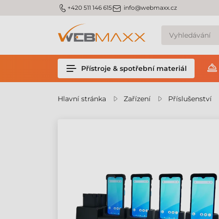
m_phone
m_email
+420 511 146 615
info@webmaxx.cz
Přístroje & spotřební materiál
Hlavní stránka
Zařízení
Příslušenství