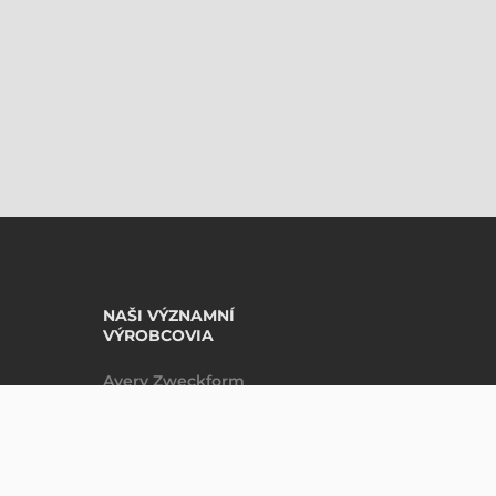
NAŠI VÝZNAMNÍ
VÝROBCOVIA
Avery Zweckform
Datalogic
DO KOŠÍKU
ks
Epson
Godex