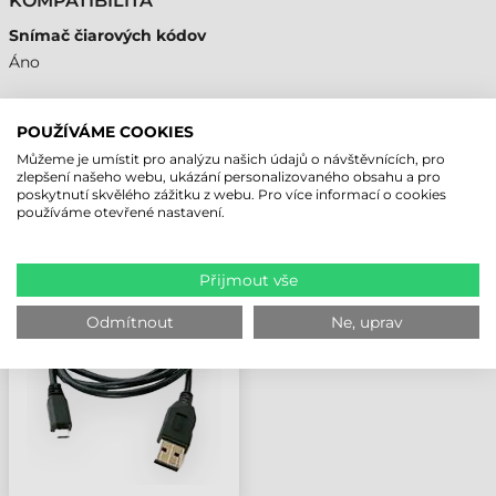
KOMPATIBILITA
Snímač čiarových kódov
Áno
POUŽÍVÁME COOKIES
Můžeme je umístit pro analýzu našich údajů o návštěvnících, pro
NAPOSLEDY PROHLÍŽENÉ PRODUKTY
zlepšení našeho webu, ukázání personalizovaného obsahu a pro
poskytnutí skvělého zážitku z webu. Pro více informací o cookies
používáme otevřené nastavení.
UNITECH KABEL, RS232,
ROVNÝ, 2M, ES922
Přijmout vše
Odmítnout
Ne, uprav