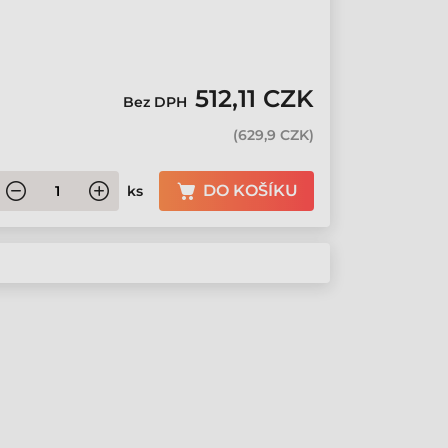
512,11 CZK
Bez DPH
(
629,9 CZK
)
DO KOŠÍKU
ks