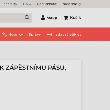
Kontakty
F.A.Q
Na stiahnutie
Naše značky
Košík
Vstup
Novinky
Správy
Vyhliadavač etikiet
K ZÁPĚSTNÍMU PÁSU,