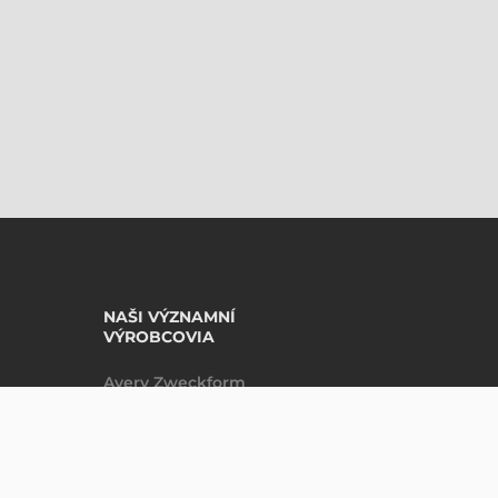
NAŠI VÝZNAMNÍ
VÝROBCOVIA
Avery Zweckform
Datalogic
DO KOŠÍKU
ks
Epson
Godex