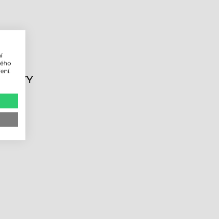
í
lého
ení.
DUKTY