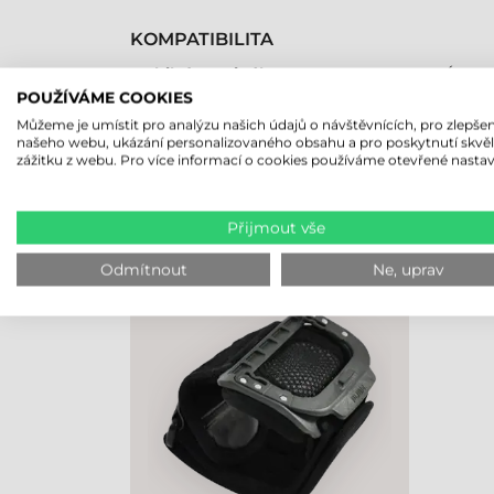
KOMPATIBILITA
Mobilní terminál
Áno
POUŽÍVÁME COOKIES
Můžeme je umístit pro analýzu našich údajů o návštěvnících, pro zlepšen
našeho webu, ukázání personalizovaného obsahu a pro poskytnutí skvě
zážitku z webu. Pro více informací o cookies používáme otevřené nastav
NAPOSLEDY PROHLÍŽENÉ PRO
Přijmout vše
UNITECH DOPLŇEK SUCHÝ ZIP
K ZÁPĚSTNÍMU PÁSU, WD200
Odmítnout
Ne, uprav
PLUS