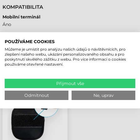
KOMPATIBILITA
Mobilní terminál
Áno
POUŽÍVÁME COOKIES
Můžeme je umístit pro analýzu našich údajů o návštěvnících, pro
NAPOSLEDY PROHLÍŽENÉ PRODUKTY
zlepšení našeho webu, ukázání personalizovaného obsahu a pro
poskytnutí skvělého zážitku z webu. Pro více informací o cookies
používáme otevřené nastavení.
UNITECH DOPLŇEK
PODLOŽKA K
Přijmout vše
ZÁPĚSTNÍMU PÁSU,
WD200 PLUS
Odmítnout
Ne, uprav