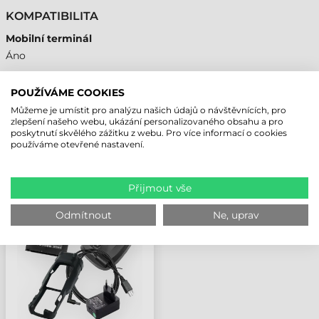
KOMPATIBILITA
Mobilní terminál
Áno
POUŽÍVÁME COOKIES
Můžeme je umístit pro analýzu našich údajů o návštěvnících, pro
NAPOSLEDY PROHLÍŽENÉ PRODUKTY
zlepšení našeho webu, ukázání personalizovaného obsahu a pro
poskytnutí skvělého zážitku z webu. Pro více informací o cookies
používáme otevřené nastavení.
UNITECH BATERIE,
WD200 PLUS, 3.85V,
Přijmout vše
2050 MAH
Odmítnout
Ne, uprav