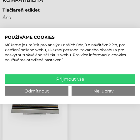
KOMPATIBILITA
Tlačiareň etikiet
Áno
POUŽÍVÁME COOKIES
Můžeme je umístit pro analýzu našich údajů o návštěvnících, pro
NAPOSLEDY PROHLÍŽENÉ PRODUKTY
zlepšení našeho webu, ukázání personalizovaného obsahu a pro
poskytnutí skvělého zážitku z webu. Pro více informací o cookies
používáme otevřené nastavení.
TSC TISKOVÁ HLAVA,
TL340, TL341
Přijmout vše
Odmítnout
Ne, uprav