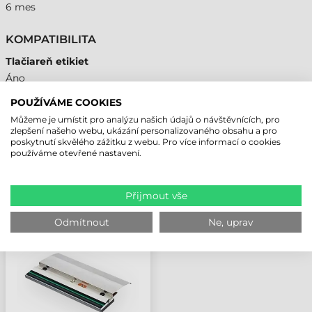
6 mes
KOMPATIBILITA
Tlačiareň etikiet
Áno
POUŽÍVÁME COOKIES
Můžeme je umístit pro analýzu našich údajů o návštěvnících, pro
zlepšení našeho webu, ukázání personalizovaného obsahu a pro
poskytnutí skvělého zážitku z webu. Pro více informací o cookies
NAPOSLEDY PROHLÍŽENÉ PRODUKTY
používáme otevřené nastavení.
TSC TISKOVÁ HLAVA 4",
Přijmout vše
PEX-2000, 300 DPI
Odmítnout
Ne, uprav