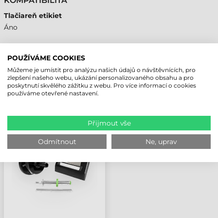
KOMPATIBILITA
Tlačiareň etikiet
Áno
POUŽÍVÁME COOKIES
Můžeme je umístit pro analýzu našich údajů o návštěvnících, pro
NAPOSLEDY PROHLÍŽENÉ PRODUKTY
zlepšení našeho webu, ukázání personalizovaného obsahu a pro
poskytnutí skvělého zážitku z webu. Pro více informací o cookies
používáme otevřené nastavení.
TSC DOPLNĚK,
REWINDER, MH261T
Přijmout vše
Odmítnout
Ne, uprav