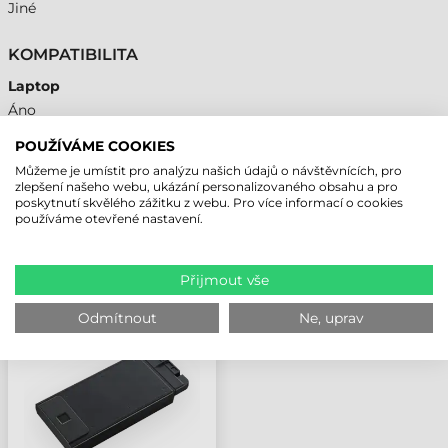
Jiné
KOMPATIBILITA
Laptop
Áno
POUŽÍVÁME COOKIES
Můžeme je umístit pro analýzu našich údajů o návštěvnících, pro
zlepšení našeho webu, ukázání personalizovaného obsahu a pro
NAPOSLEDY PROHLÍŽENÉ PRODUKTY
poskytnutí skvělého zážitku z webu. Pro více informací o cookies
používáme otevřené nastavení.
PANASONIC
Přijmout vše
PŘÍSLUŠENSTVÍ, ČTEČKA
OTISKŮ PRSTŮ,
Odmítnout
Ne, uprav
TOUGHBOOK 56.