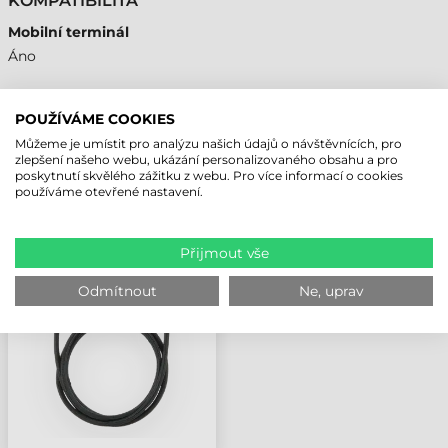
KOMPATIBILITA
Mobilní terminál
Áno
POUŽÍVÁME COOKIES
Můžeme je umístit pro analýzu našich údajů o návštěvnících, pro
NAPOSLEDY PROHLÍŽENÉ PRODUKTY
zlepšení našeho webu, ukázání personalizovaného obsahu a pro
poskytnutí skvělého zážitku z webu. Pro více informací o cookies
používáme otevřené nastavení.
MOBILIS KABEL, USB-C,
1 M, PA768
Přijmout vše
Odmítnout
Ne, uprav