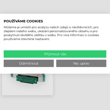
NAPOSLEDY PROHLÍŽENÉ PRODUKTY
POUŽÍVÁME COOKIES
Můžeme je umístit pro analýzu našich údajů o návštěvnících, pro
zlepšení našeho webu, ukázání personalizovaného obsahu a pro
poskytnutí skvělého zážitku z webu. Pro více informací o cookies
GODEX TISKOVÁ HLAVA,
používáme otevřené nastavení.
300 DPI,
ZX1300XI/ZX1300XI+/GX4300I
Přijmout vše
Odmítnout
Ne, uprav