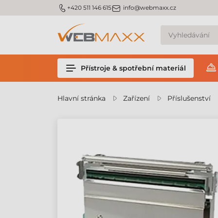
m_phone
m_email
+420 511 146 615
info@webmaxx.cz
Přístroje & spotřební materiál
Hlavní stránka
Zařízení
Příslušenství