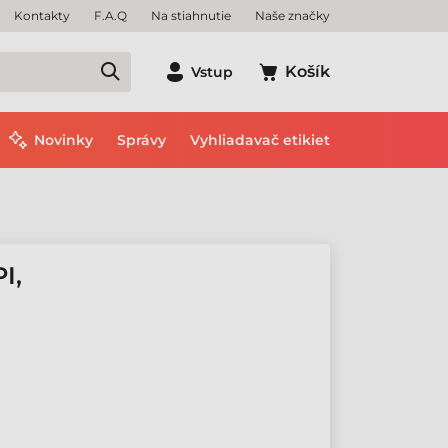
Kontakty
F.A.Q
Na stiahnutie
Naše značky
Košík
Vstup
Novinky
Správy
Vyhliadavač etikiet
I,