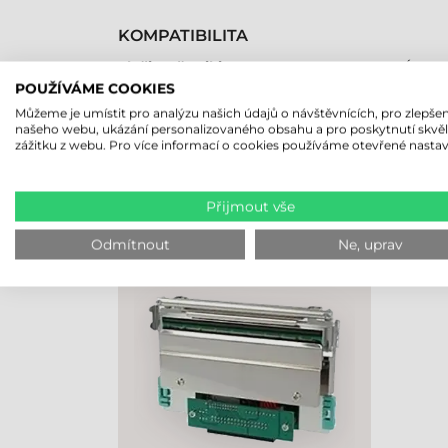
KOMPATIBILITA
Tlačiareň etikiet
Áno
POUŽÍVÁME COOKIES
Můžeme je umístit pro analýzu našich údajů o návštěvnících, pro zlepšen
našeho webu, ukázání personalizovaného obsahu a pro poskytnutí skvě
zážitku z webu. Pro více informací o cookies používáme otevřené nastav
NAPOSLEDY PROHLÍŽENÉ PRO
Přijmout vše
GODEX TISKOVÁ HLAVA, 203
DPI,
Odmítnout
Ne, uprav
ZX1200XI/ZX1200XI+/GX4200I