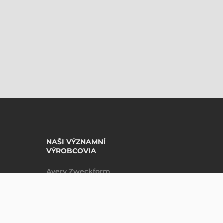
NAŠI VÝZNAMNÍ
VÝROBCOVIA
Avery Zweckform
Datalogic
NABÍDKA
Epson
Godex