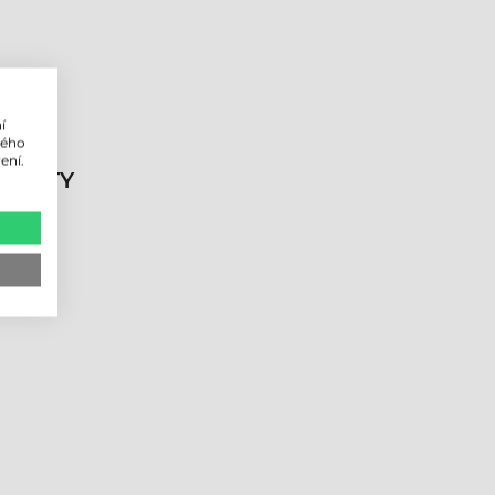
í
lého
ení.
DUKTY