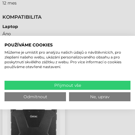
12 mes
KOMPATIBILITA
Laptop
Áno
POUŽÍVÁME COOKIES
Můžeme je umístit pro analýzu našich údajů o návštěvnících, pro
zlepšení našeho webu, ukázání personalizovaného obsahu a pro
NAPOSLEDY PROHLÍŽENÉ PRODUKTY
poskytnutí skvělého zážitku z webu. Pro více informací o cookies
používáme otevřené nastavení.
GETAC RUKOJEŤ, V120
Přijmout vše
Odmítnout
Ne, uprav