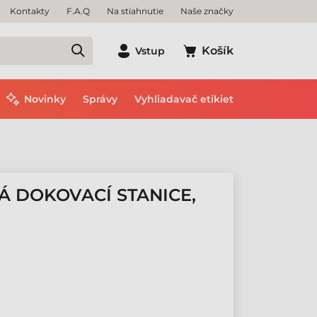
Kontakty
F.A.Q
Na stiahnutie
Naše značky
Košík
Vstup
Novinky
Správy
Vyhliadavač etikiet
 DOKOVACÍ STANICE,