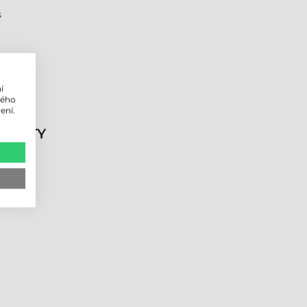
s
í
lého
ení.
DUKTY