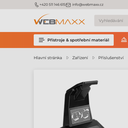
m_phone
m_email
+420 511 146 615
info@webmaxx.cz
Přístroje & spotřební materiál
Hlavní stránka
Zařízení
Příslušenství