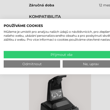
Záručná doba
12 me
KOMPATIBILITA
Tablet
Áno
POUŽÍVÁME COOKIES
Můžeme je umístit pro analýzu našich údajů o návštěvnících, pro zlepšen
našeho webu, ukázání personalizovaného obsahu a pro poskytnutí skvě
zážitku z webu. Pro více informací o cookies používáme otevřené nastav
NAPOSLEDY PROHLÍŽENÉ PRO
Přijmout vše
GETAC DOPLNĚK
Odmítnout
Ne, uprav
KANCELÁŘSKÁ DOKOVACÍ
STANICE, PRO TABLET UX10