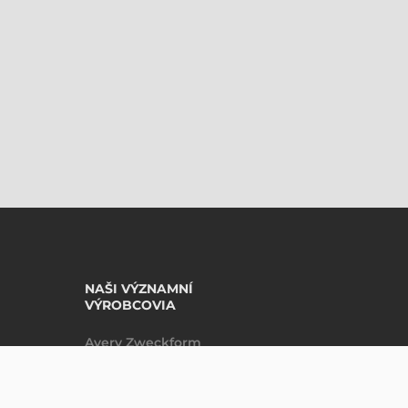
NAŠI VÝZNAMNÍ
VÝROBCOVIA
Avery Zweckform
Datalogic
DO KOŠÍKU
ks
Epson