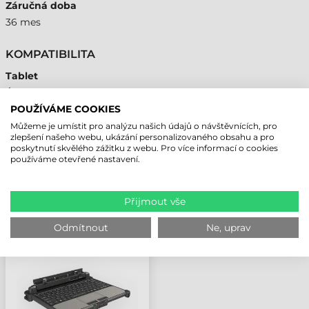
Záručná doba
36 mes
KOMPATIBILITA
Tablet
Áno
POUŽÍVÁME COOKIES
Můžeme je umístit pro analýzu našich údajů o návštěvnících, pro
zlepšení našeho webu, ukázání personalizovaného obsahu a pro
poskytnutí skvělého zážitku z webu. Pro více informací o cookies
NAPOSLEDY PROHLÍŽENÉ PRODUKTY
používáme otevřené nastavení.
Přijmout vše
GETAC DOPLNĚK,
EXTERNÍ KLÁVESNICE
Odmítnout
Ne, uprav
PRO TABLET F120, UK