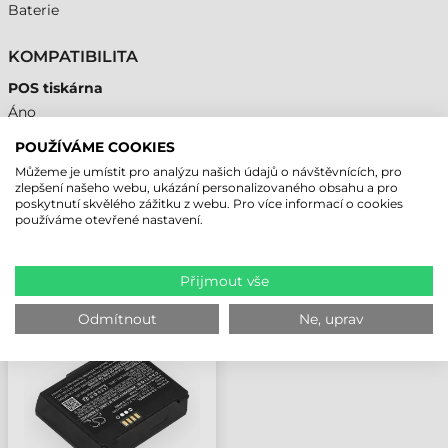
Baterie
KOMPATIBILITA
POS tiskárna
Áno
POUŽÍVÁME COOKIES
Můžeme je umístit pro analýzu našich údajů o návštěvnících, pro
zlepšení našeho webu, ukázání personalizovaného obsahu a pro
poskytnutí skvělého zážitku z webu. Pro více informací o cookies
NAPOSLEDY PROHLÍŽENÉ PRODUKTY
používáme otevřené nastavení.
EPSON BATERIE, TM-
Přijmout vše
P20II
Odmítnout
Ne, uprav