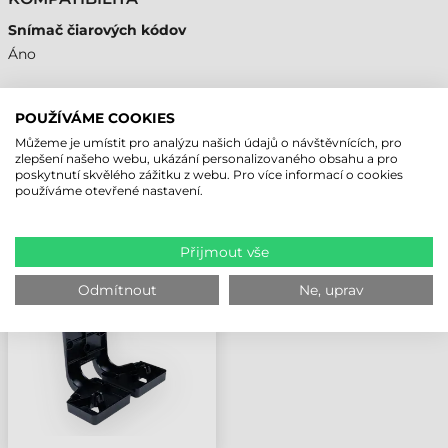
Snímač čiarových kódov
Áno
POUŽÍVÁME COOKIES
Můžeme je umístit pro analýzu našich údajů o návštěvnících, pro
NAPOSLEDY PROHLÍŽENÉ PRODUKTY
zlepšení našeho webu, ukázání personalizovaného obsahu a pro
poskytnutí skvělého zážitku z webu. Pro více informací o cookies
používáme otevřené nastavení.
DATALOGIC
PŘÍSLUŠENSTVÍ,
NÁSTĚNNÝ DRŽÁK,
Přijmout vše
MAGELLAN 3600VSI
Odmítnout
Ne, uprav