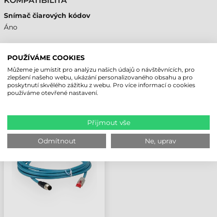
KOMPATIBILITA
Snímač čiarových kódov
Áno
POUŽÍVÁME COOKIES
Můžeme je umístit pro analýzu našich údajů o návštěvnících, pro
NAPOSLEDY PROHLÍŽENÉ PRODUKTY
zlepšení našeho webu, ukázání personalizovaného obsahu a pro
poskytnutí skvělého zážitku z webu. Pro více informací o cookies
používáme otevřené nastavení.
DATALOGIC KABEL,
ETHERNET, 3M, MATRIX
Přijmout vše
120
Odmítnout
Ne, uprav