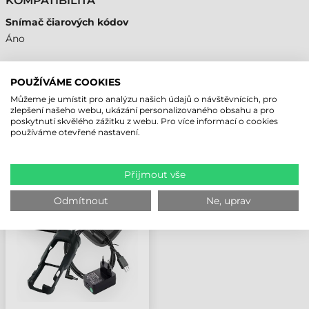
KOMPATIBILITA
Snímač čiarových kódov
Áno
POUŽÍVÁME COOKIES
Můžeme je umístit pro analýzu našich údajů o návštěvnících, pro
NAPOSLEDY PROHLÍŽENÉ PRODUKTY
zlepšení našeho webu, ukázání personalizovaného obsahu a pro
poskytnutí skvělého zážitku z webu. Pro více informací o cookies
používáme otevřené nastavení.
DATALOGIC KABEL,
CBX, 3M, MATRIX
Přijmout vše
220/320
Odmítnout
Ne, uprav