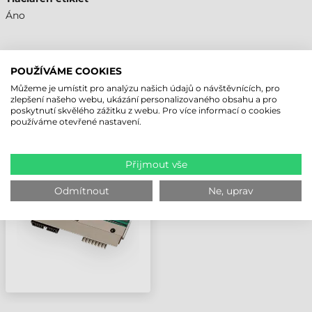
Áno
POUŽÍVÁME COOKIES
NAPOSLEDY PROHLÍŽENÉ PRODUKTY
Můžeme je umístit pro analýzu našich údajů o návštěvnících, pro
zlepšení našeho webu, ukázání personalizovaného obsahu a pro
poskytnutí skvělého zážitku z webu. Pro více informací o cookies
používáme otevřené nastavení.
BROTHER TISKOVÁ
HLAVA, 300 DPI, TJ
SERIES (MS)
Přijmout vše
Odmítnout
Ne, uprav