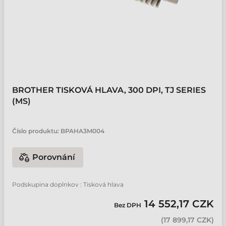
BROTHER TISKOVÁ HLAVA, 300 DPI, TJ SERIES
(MS)
Číslo produktu:
BPAHA3M004
Porovnání
Podskupina doplnkov : Tisková hlava
14 552,17 CZK
Bez DPH
(
17 899,17 CZK
)