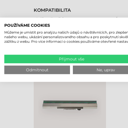
KOMPATIBILITA
Tlačiareň etikiet
Áno
POUŽÍVÁME COOKIES
Můžeme je umístit pro analýzu našich údajů o návštěvnících, pro zlepšen
našeho webu, ukázání personalizovaného obsahu a pro poskytnutí skvě
zážitku z webu. Pro více informací o cookies používáme otevřené nastav
NAPOSLEDY PROHLÍŽENÉ PRO
Přijmout vše
BROTHER TISKOVÁ HLAVA, 203
DPI, TJ SERIES (LS).
Odmítnout
Ne, uprav