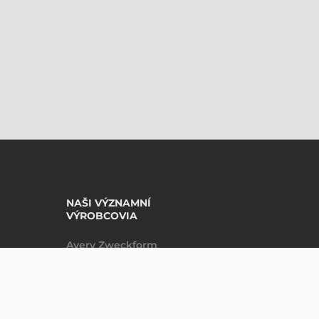
NAŠI VÝZNAMNÍ
VÝROBCOVIA
Avery Zweckform
Datalogic
DO KOŠÍKU
ks
Epson
Godex