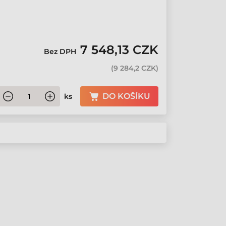
7 548,13 CZK
Bez DPH
(
9 284,2 CZK
)
DO KOŠÍKU
ks