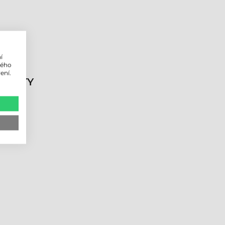
í
lého
ení.
DUKTY