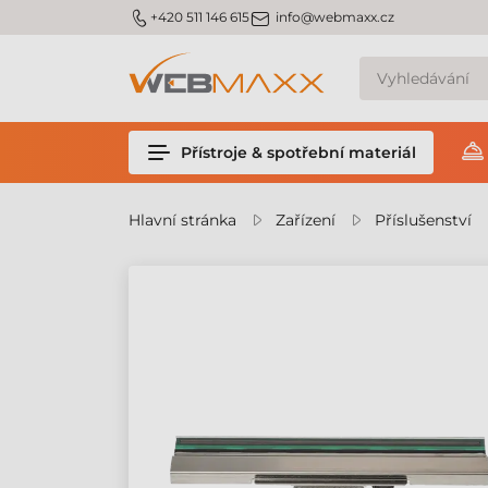
m_phone
m_email
+420 511 146 615
info@webmaxx.cz
Přístroje & spotřební materiál
Hlavní stránka
Zařízení
Příslušenství