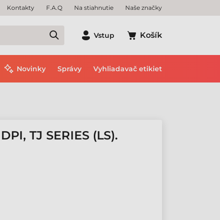
Kontakty
F.A.Q
Na stiahnutie
Naše značky
Košík
Vstup
Novinky
Správy
Vyhliadavač etikiet
I, TJ SERIES (LS).