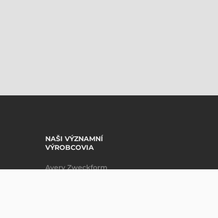
NAŠI VÝZNAMNÍ
VÝROBCOVIA
Avery Zweckform
Datalogic
DO KOŠÍKU
ks
Epson
Godex