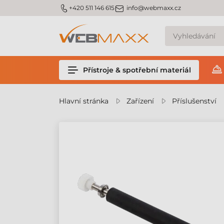
m_phone
m_email
+420 511 146 615
info@webmaxx.cz
Přístroje & spotřební materiál
Hlavní stránka
Zařízení
Příslušenství