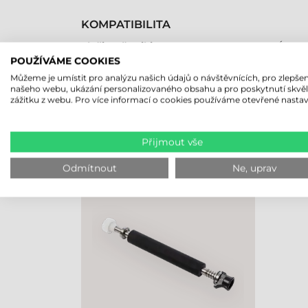
KOMPATIBILITA
Tlačiareň etikiet
Áno
POUŽÍVÁME COOKIES
Můžeme je umístit pro analýzu našich údajů o návštěvnících, pro zlepšen
našeho webu, ukázání personalizovaného obsahu a pro poskytnutí skvě
zážitku z webu. Pro více informací o cookies používáme otevřené nastav
NAPOSLEDY PROHLÍŽENÉ PRO
Přijmout vše
BROTHER GUMOVÝ VÁLEC, TJ
SERIES (MS).
Odmítnout
Ne, uprav