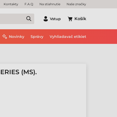
Kontakty
F.A.Q
Na stiahnutie
Naše značky
Košík
Vstup
Novinky
Správy
Vyhliadavač etikiet
RIES (MS).