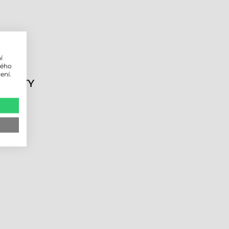
í
lého
ení.
DUKTY