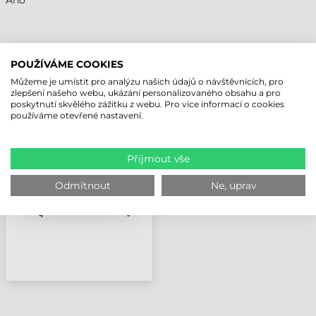
Áno
POUŽÍVÁME COOKIES
NAPOSLEDY PROHLÍŽENÉ PRODUKTY
Můžeme je umístit pro analýzu našich údajů o návštěvnících, pro
zlepšení našeho webu, ukázání personalizovaného obsahu a pro
poskytnutí skvělého zážitku z webu. Pro více informací o cookies
BROTHER GUMOVÝ
používáme otevřené nastavení.
VÁLEC, TJ SERIES (LS).
Přijmout vše
Odmítnout
Ne, uprav