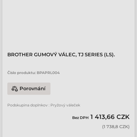
BROTHER GUMOVÝ VÁLEC, TJ SERIES (LS).
Číslo produktu:
BPAPRL004
Porovnání
Podskupina doplnkov : Pryžový váleček
1 413,66 CZK
Bez DPH
(
1 738,8 CZK
)