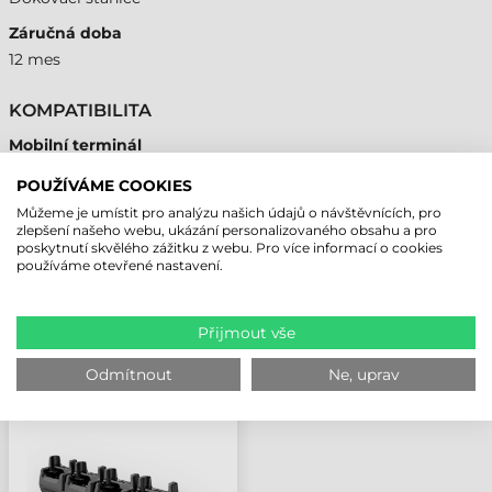
Záručná doba
12 mes
KOMPATIBILITA
Mobilní terminál
Áno
POUŽÍVÁME COOKIES
Můžeme je umístit pro analýzu našich údajů o návštěvnících, pro
zlepšení našeho webu, ukázání personalizovaného obsahu a pro
poskytnutí skvělého zážitku z webu. Pro více informací o cookies
používáme otevřené nastavení.
NAPOSLEDY PROHLÍŽENÉ PRODUKTY
Přijmout vše
BLUEBIRD
NABÍJECÍ/DOKOVACÍ
Odmítnout
Ne, uprav
STANICE, 4 BAT., 4 ZAŘ.,
S20, NAPÁJECÍ ZDROJ
(602010013) A
NAP.KABEL
(XHATAPKAB) JE
POTŘEBA