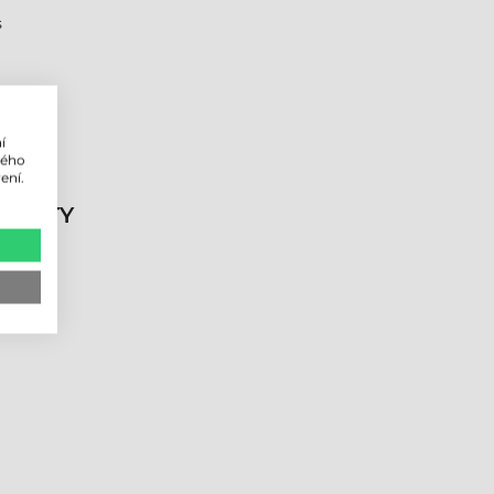
s
í
lého
ení.
DUKTY