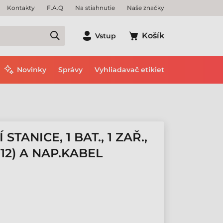
Kontakty
F.A.Q
Na stiahnutie
Naše značky
Košík
Vstup
Novinky
Správy
Vyhliadavač etikiet
ANICE, 1 BAT., 1 ZAŘ.,
12) A NAP.KABEL