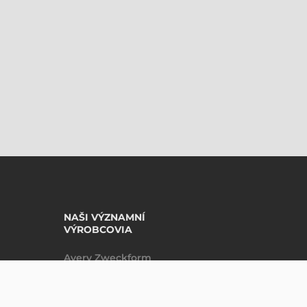
NAŠI VÝZNAMNÍ
VÝROBCOVIA
Avery Zweckform
Datalogic
DO KOŠÍKU
ks
Epson