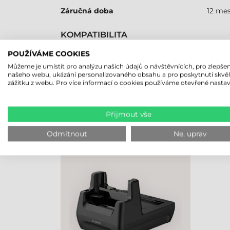
Záručná doba
12 me
KOMPATIBILITA
Mobilní terminál
Áno
POUŽÍVÁME COOKIES
Můžeme je umístit pro analýzu našich údajů o návštěvnících, pro zlepšen
našeho webu, ukázání personalizovaného obsahu a pro poskytnutí skvě
zážitku z webu. Pro více informací o cookies používáme otevřené nastav
NAPOSLEDY PROHLÍŽENÉ PRO
Přijmout vše
BLUEBIRD
Odmítnout
Ne, uprav
NABÍJECÍ/DOKOVACÍ STANICE,
1 BAT., 1 ZAŘ., S20, NAPÁJECÍ
ZDROJ (602010012) A
NAP.KABEL (XHATAPKAB) JE
POTŘEBA