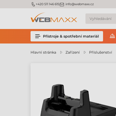
m_phone
m_email
+420 511 146 615
info@webmaxx.cz
Přístroje & spotřební materiál
Hlavní stránka
Zařízení
Příslušenství