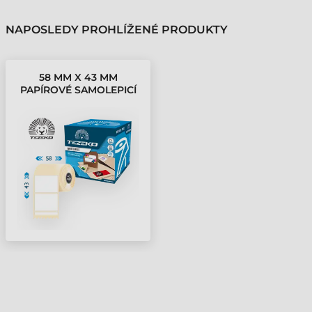
NAPOSLEDY PROHLÍŽENÉ PRODUKTY
58 MM X 43 MM
PAPÍROVÉ SAMOLEPICÍ
ETIKETY V KOTOUČÍCH
BÍLÁ ( 1500
ETIKETY/KOTÚČ )