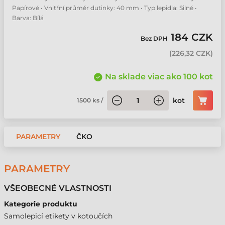
Papírové • Vnitřní průměr dutinky: 40 mm • Typ lepidla: Silné •
Barva: Bílá
184 CZK
Bez DPH
(
226,32 CZK
)
Na sklade viac ako 100 kot
kot
1500
ks
/
PARAMETRY
ČKO
PARAMETRY
VŠEOBECNÉ VLASTNOSTI
Kategorie produktu
Samolepicí etikety v kotoučích