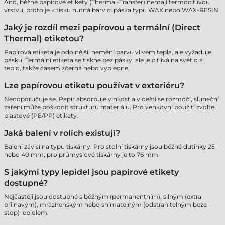
Ano, běžné papírové etikety (Thermal-Transfer) nemají termocitlivou
vrstvu, proto je k tisku nutná barvicí páska typu WAX nebo WAX-RESIN.
Jaký je rozdíl mezi papírovou a termální (Direct
Thermal) etiketou?
Papírová etiketa je odolnější, nemění barvu vlivem tepla, ale vyžaduje
pásku. Termální etiketa se tiskne bez pásky, ale je citlivá na světlo a
teplo, takže časem zčerná nebo vybledne.
Lze papírovou etiketu používat v exteriéru?
Nedoporučuje se. Papír absorbuje vlhkost a v dešti se rozmočí, sluneční
záření může poškodit strukturu materiálu. Pro venkovní použití zvolte
plastové (PE/PP) etikety.
Jaká balení v rolích existují?
Balení závisí na typu tiskárny. Pro stolní tiskárny jsou běžné dutinky 25
nebo 40 mm, pro průmyslové tiskárny je to 76 mm
S jakými typy lepidel jsou papírové etikety
dostupné?
Nejčastěji jsou dostupné s běžným (permanentním), silným (extra
přilnavým), mrazírenským nebo snímatelným (odstranitelným beze
stop) lepidlem.