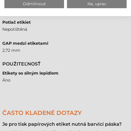
Odmítnout
Ne, uprav
Náter
Matný
Potlač etikiet
Nepotištěná
GAP medzi etiketami
2,72 mm
POUŽITEĽNOSŤ
Etikety so silným lepidlom
Áno
ČASTO KLADENÉ DOTAZY
Je pro tisk papírových etiket nutná barvicí páska?