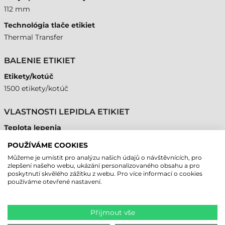
112 mm
Technológia tlače etikiet
Thermal Transfer
BALENIE ETIKIET
Etikety/kotúč
1500 etikety/kotúč
VLASTNOSTI LEPIDLA ETIKIET
Teplota lepenia
0 °C
POUŽÍVÁME COOKIES
Min. Prevádzková teplota
Můžeme je umístit pro analýzu našich údajů o návštěvnících, pro
zlepšení našeho webu, ukázání personalizovaného obsahu a pro
-40 °C
poskytnutí skvělého zážitku z webu. Pro více informací o cookies
používáme otevřené nastavení.
Max. prevádzková teplota
60 °C
Přijmout vše
INÉ