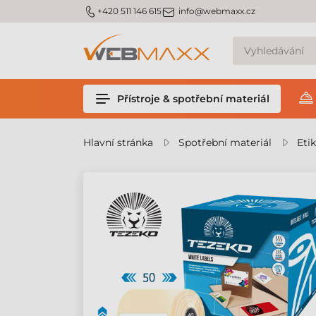
m_phone
m_email
+420 511 146 615
info@webmaxx.cz
Přístroje & spotřební materiál
Hlavní stránka
Spotřební materiál
Eti