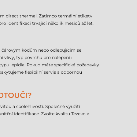
ním direct thermal. Zatímco termální etikety
 identifikaci trvající několik měsíců až let.
ým čárovým kódům nebo odlepujícím se
 vlivy, typ povrchu pro nalepení i
typu lepidla. Pokud máte specifické požadavky
skytujeme flexibilní servis a odbornou
OTOUČI?
itou a spolehlivostí. Společné využití
itřní identifikace. Zvolte kvalitu Tezeko a