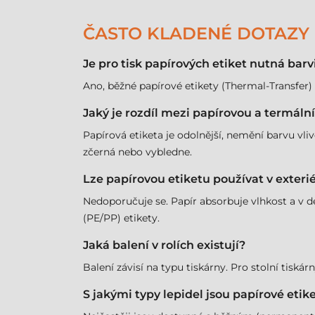
ČASTO KLADENÉ DOTAZY
Je pro tisk papírových etiket nutná barv
Ano, běžné papírové etikety (Thermal-Transfer)
Jaký je rozdíl mezi papírovou a termáln
Papírová etiketa je odolnější, nemění barvu vliv
zčerná nebo vybledne.
Lze papírovou etiketu používat v exteri
Nedoporučuje se. Papír absorbuje vlhkost a v d
(PE/PP) etikety.
Jaká balení v rolích existují?
Balení závisí na typu tiskárny. Pro stolní tis
S jakými typy lepidel jsou papírové eti