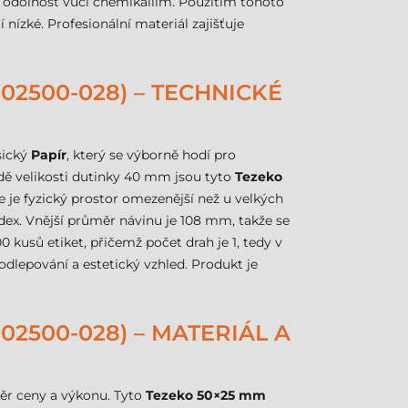
í odolnost vůči chemikáliím. Použitím tohoto
nízké. Profesionální materiál zajišťuje
02500-028) – TECHNICKÉ
sický
Papír
, který se výborně hodí pro
adě velikosti dutinky 40 mm jsou tyto
Tezeko
e je fyzický prostor omezenější než u velkých
ex. Vnější průměr návinu je 108 mm, takže se
 kusů etiket, přičemž počet drah je 1, tedy v
odlepování a estetický vzhled. Produkt je
02500-028) – MATERIÁL A
měr ceny a výkonu. Tyto
Tezeko 50×25 mm