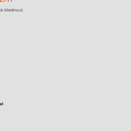
sk blednout.
al