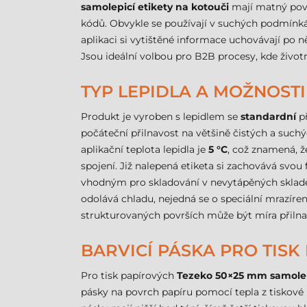
samolepicí etikety na kotouči
mají matný povr
kódů. Obvykle se používají v suchých podmínk
aplikaci si vytištěné informace uchovávají po n
Jsou ideální volbou pro B2B procesy, kde život
TYP LEPIDLA A MOŽNOSTI
Produkt je vyroben s lepidlem se
standardní
př
počáteční přilnavost na většině čistých a such
aplikační teplota lepidla je
5 °C
, což znamená, ž
spojení. Již nalepená etiketa si zachovává svou 
vhodným pro skladování v nevytápěných skladech
odolává chladu, nejedná se o speciální mrazír
strukturovaných površích může být míra přilnav
BARVICÍ PÁSKA PRO TISK 
Pro tisk papírových
Tezeko 50×25 mm samolepi
pásky na povrch papíru pomocí tepla z tiskové 