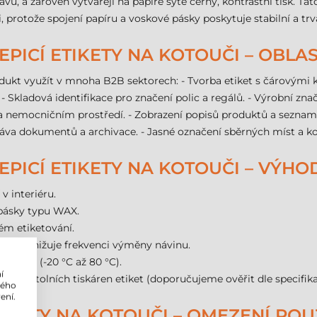
hlavu, a zároveň vytvářejí na papíře sytě černý, kontrastní tisk. 
i, protože spojení papíru a voskové pásky poskytuje stabilní a trv
PICÍ ETIKETY NA KOTOUČI – OBLAS
dukt využít v mnoha B2B sektorech: - Tvorba etiket s čárovými 
 - Skladová identifikace pro značení polic a regálů. - Výrobní zna
a nemocničním prostředí. - Zobrazení popisů produktů a seznamu 
práva dokumentů a archivace. - Jasné označení sběrných míst a k
PICÍ ETIKETY NA KOTOUČI – VÝHO
v interiéru.
í pásky typu WAX.
ém etiketování.
ouči snižuje frekvenci výměny návinu.
ozsahu (-20 °C až 80 °C).
í
inou stolních tiskáren etiket (doporučujeme ověřit dle specifika
lého
ení.
IKETY NA KOTOUČI – OMEZENÍ POUŽ