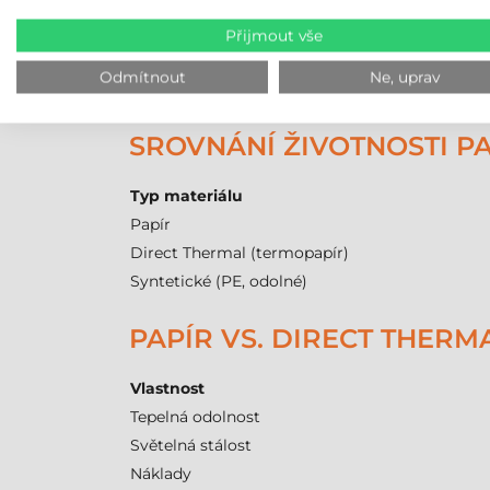
Přijmout vše
Nejsou odolné vůči UV záření, vlivem dlo
Nejsou voděodolné, vlivem vlhkosti se m
Odmítnout
Ne, uprav
Nedoporučuje se venkovní použití kvůli 
SROVNÁNÍ ŽIVOTNOSTI P
Typ materiálu
Papír
Direct Thermal (termopapír)
Syntetické (PE, odolné)
PAPÍR VS. DIRECT THER
Vlastnost
Tepelná odolnost
Světelná stálost
Náklady