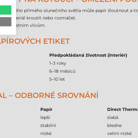
uhodobého přímého slunečního světla může papír žloutnout a ti
ůže materiál kroutit nebo rozmáčet.
povětrnostním vlivům.
APÍROVÝCH ETIKET
Předpokládaná životnost (interiér)
1–3 roky
6–18 měsíců
5–10 let
MAL – ODBORNÉ SROVNÁNÍ
Papír
Direct Therm
lepší
slabá
stabilní
bledne
nízké
velmi nízké