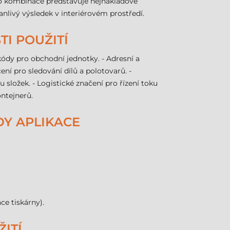
Tato kombinace představuje nejnákladově
anlivý výsledek v interiérovém prostředí.
TI POUŽITÍ
kódy pro obchodní jednotky. - Adresní a
čení pro sledování dílů a polotovarů. -
složek. - Logistické značení pro řízení toku
ontejnerů.
DY APLIKACE
ce tiskárny).
ITÍ