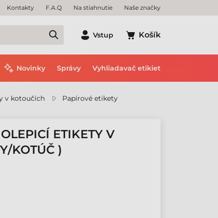
Kontakty
F.A.Q
Na stiahnutie
Naše značky
Košík
Vstup
Novinky
Správy
Vyhliadavač etikiet
y v kotoučích
Papírové etikety
OLEPICÍ ETIKETY V
TY/KOTÚČ )