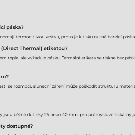
icí páska?
 nemají termocitlivou vrstvu, proto je k tisku nutná barvicí p
í (Direct Thermal) etiketou?
em tepla, ale vyžaduje pásku. Termální etiketa se tiskne bez pásky,
éru?
ešti se rozmočí, sluneční záření může poškodit strukturu materiá
kárny jsou běžné dutinky 25 nebo 40 mm, pro průmyslové tiskárny
kety dostupné?