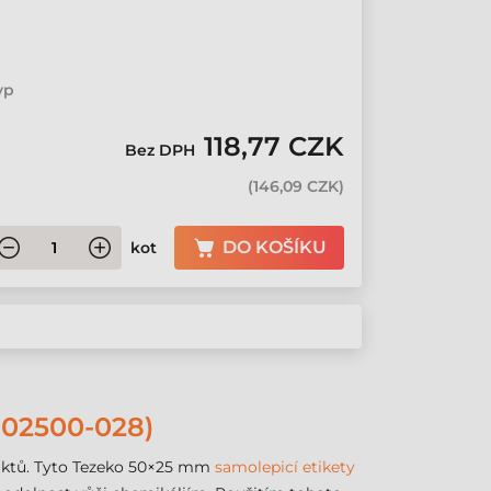
yp
118,77 CZK
Bez DPH
(
146,09 CZK
)
DO KOŠÍKU
kot
02500-028)
oduktů. Tyto Tezeko 50×25 mm
samolepicí etikety