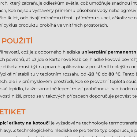
ch, který zabraňuje odleskům světla, což umožňuje snadnou inte
ách, kde nejsou vystaveny přímému působení vody nebo agresivn
ěkolik let, odolávají mírnému tření i přímému slunci, ačkoliv se
ní cyklus produktu probíhá ve vnitřních prostorách.
 POUŽITÍ
ilnavostí, což je z odborného hlediska
univerzální permanentní
ých povrchů, ať už jde o kartonové krabice, hladké kovové povrch
e etiketa musí být na povrch aplikována v prostředí teplejším ne
fyzikální stabilitu v teplotním rozsahu od
-20 °C
do
80 °C
. Tento
, ale i v průmyslovém prostředí, kde se provozní teplota součá
enské lepidlo, takže samotné lepení musí proběhnout nad bodem 
osti nižší, proto se v takových případech doporučuje provést te
ETIKET
cí etikety na kotouči
je vyžadována technologie termotransfer
hlavy. Z technologického hlediska se pro tento typ doporučuje 