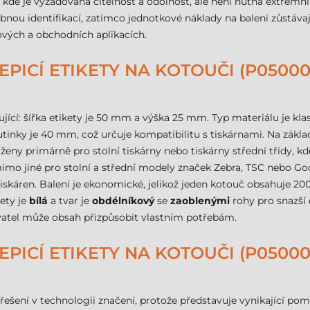
 kde je vyžadována čitelnost a odolnost, ale není nutná extrémn
ou identifikací, zatímco jednotkové náklady na balení zůstávají 
vých a obchodních aplikacích.
PICÍ ETIKETY NA KOTOUČI (P05000
jící: šířka etikety je 50 mm a výška 25 mm. Typ materiálu je kla
tinky je 40 mm, což určuje kompatibilitu s tiskárnami. Na zákl
ženy primárně pro stolní tiskárny nebo tiskárny střední třídy, kd
mo jiné pro stolní a střední modely značek Zebra, TSC nebo God
skáren. Balení je ekonomické, jelikož jeden kotouč obsahuje 2000
kety je
bílá
a tvar je
obdélníkový
se
zaoblenými
rohy pro snazší 
živatel může obsah přizpůsobit vlastním potřebám.
PICÍ ETIKETY NA KOTOUČI (P05000
 řešení v technologii značení, protože představuje vynikající po