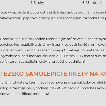
1–3 roky
6–18 měsíců
tuje výrazně delší životnost a stabilnější tisk ve srovnání s řeše
rátkové zboží, papírové etikety jsou bezpečnějším rozhodnutím pro
?
ím, protože použití nevhodné technologie může vést k nečiteln
ogickou kompatibilitu tiskárny (například dutinku 40 mm), okolní
připraven vám pomoci s určením nejoptimálnějšího materiálu a 
vyžádejte si naši individuální nabídku. Našim B2B partnerům po
le faktorem zvyšujícím efektivitu vašeho podnikání.
TEZEKO SAMOLEPICÍ ETIKETY NA K
nální uživatele, kteří hledají rovnováhu mezi nákladovou efektiv
ogie zajišťuje nejvýhodnější tisk etiket pro dlouhodobé úkoly vn
movou identifikaci produktů!