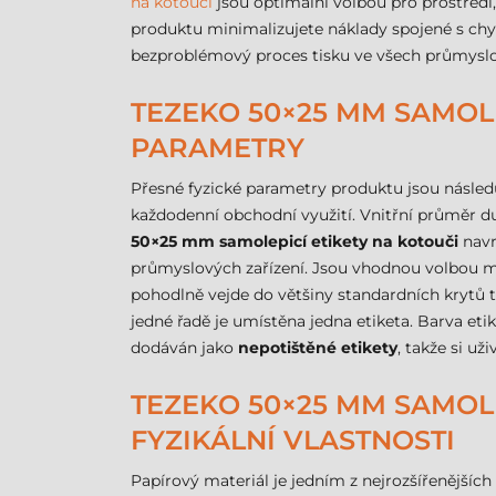
na kotouči
jsou optimální volbou pro prostředí,
produktu minimalizujete náklady spojené s chybn
bezproblémový proces tisku ve všech průmyslo
TEZEKO 50×25 MM SAMOLE
PARAMETRY
Přesné fyzické parametry produktu jsou následu
každodenní obchodní využití. Vnitřní průměr du
50×25 mm samolepicí etikety na kotouči
navr
průmyslových zařízení. Jsou vhodnou volbou mi
pohodlně vejde do většiny standardních krytů ti
jedné řadě je umístěna jedna etiketa. Barva eti
dodáván jako
nepotištěné etikety
, takže si u
TEZEKO 50×25 MM SAMOLE
FYZIKÁLNÍ VLASTNOSTI
Papírový materiál je jedním z nejrozšířenějších