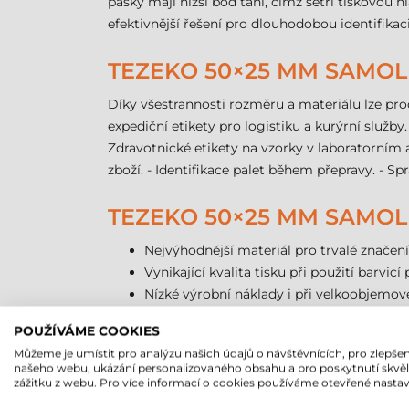
pásky mají nižší bod tání, čímž šetří tiskovou 
efektivnější řešení pro dlouhodobou identifikac
TEZEKO 50×25 MM SAMOLE
Díky všestrannosti rozměru a materiálu lze pro
expediční etikety pro logistiku a kurýrní služby.
Zdravotnické etikety na vzorky v laboratorním 
zboží. - Identifikace palet během přepravy. - S
TEZEKO 50×25 MM SAMOLE
Nejvýhodnější materiál pro trvalé značení 
Vynikající kvalita tisku při použití barvic
Nízké výrobní náklady i při velkoobjemov
Ekonomické balení po 2000 kusech na kot
POUŽÍVÁME COOKIES
Zachovává stabilitu v širokém teplotním r
Můžeme je umístit pro analýzu našich údajů o návštěvnících, pro zlepšen
Díky 40 mm dutince je kompatibilní s větš
našeho webu, ukázání personalizovaného obsahu a pro poskytnutí skvě
zážitku z webu. Pro více informací o cookies používáme otevřené nastav
PAPÍROVÉ SAMOLEPICÍ ET