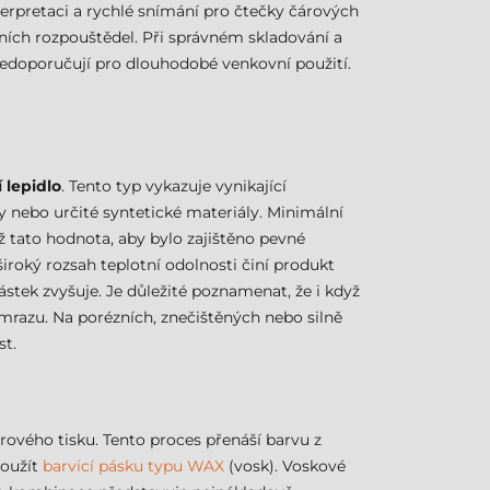
rpretaci a rychlé snímání pro čtečky čárových
ích rozpouštědel. Při správném skladování a
 nedoporučují pro dlouhodobé venkovní použití.
 lepidlo
. Tento typ vykazuje vynikající
y nebo určité syntetické materiály. Minimální
ž tato hodnota, aby bylo zajištěno pevné
 široký rozsah teplotní odolnosti činí produkt
stek zvyšuje. Je důležité poznamenat, že i když
mrazu. Na porézních, znečištěných nebo silně
st.
ového tisku. Tento proces přenáší barvu z
použít
barvicí pásku typu WAX
(vosk). Voskové